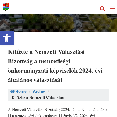
Kihagyás
Eszköztár megnyitása
Kitűzte a Nemzeti Választási
Bizottság a nemzetiségi
önkormányzati képviselők 2024. évi
általános választását
Home
/
Archív
/
Kitűzte a Nemzeti Választási...
A Nemzeti Választási Bizottság 2024. június 9. napjára tűzte
ki a nemzetiségi önkormányzati képviselők 2024. évi