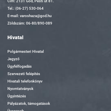
Cím: 2131 Göd, Pesti út 81.
Tel.: (06-27) 530-064
E-mail: varoshaza@god.hu
Zöldszám: 06-80/890-089
Hivatal
Polgármesteri Hivatal
Jegyző
Ügyfélfogadás
Szervezeti felépítés
Hivatali telefonkönyv
Nyomtatványok
Ügyintézés
Pályázatok, támogatások
Üvegzseb