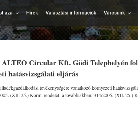
sháza
Hírek
Választási információk
Városunk
ALTEO Circular Kft. Gödi Telephelyén foly
i hatásvizsgálati eljárás
ladékgazdálkodási tevékenységére vonatkozó környezeti hatásvizsgálati 
2005. (XII. 25.) Korm. rendelet [a továbbiakban: 314/2005. (XII. 25.) K