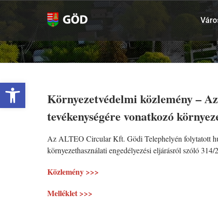
Kihagyás
Váro
Eszköztár megnyitása
Környezetvédelmi közlemény – Az 
tevékenységére vonatkozó környezet
Az ALTEO Circular Kft. Gödi Telephelyén folytatott hul
környezethasználati engedélyezési eljárásról szóló 314/
Közlemény >>>
Melléklet >>>