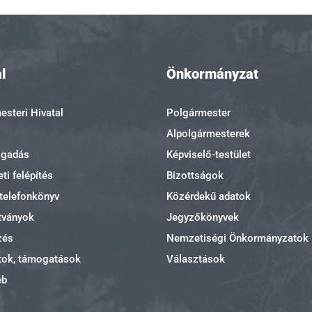
l
Önkormányzat
steri Hivatal
Polgármester
Alpolgármesterek
ogadás
Képviselő-testület
ti felépítés
Bizottságok
 telefonkönyv
Közérdekű adatok
tványok
Jegyzőkönyvek
zés
Nemzetiségi Önkormányzatok
tok, támogatások
Választások
eb