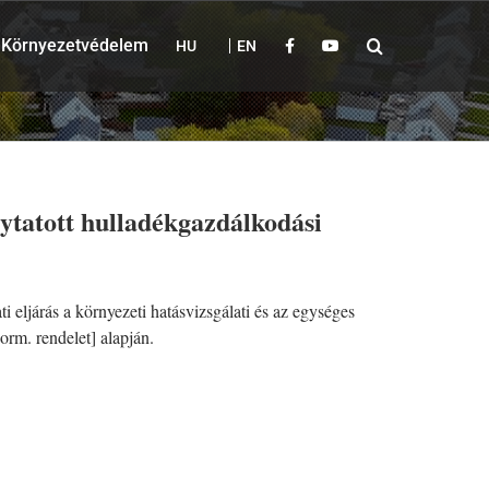
Környezetvédelem
HU
EN
tatott hulladékgazdálkodási
eljárás a környezeti hatásvizsgálati és az egységes
orm. rendelet] alapján.