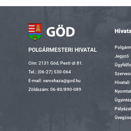
Hivata
Polgárme
POLGÁRMESTERI HIVATAL
Jegyző
Cím: 2131 Göd, Pesti út 81.
Ügyfélf
Tel.: (06-27) 530-064
Szerveze
E-mail: varoshaza@god.hu
Hivatali
Zöldszám: 06-80/890-089
Nyomta
Ügyinté
Pályáza
Üvegzs