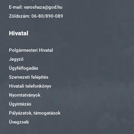
E-mail: varoshaza@god.hu
Zöldszám: 06-80/890-089
Hivatal
Polgármesteri Hivatal
Jegyző
Ügyfélfogadás
Szervezeti felépítés
Hivatali telefonkönyv
Nyomtatványok
Ügyintézés
Pályázatok, támogatások
Üvegzseb