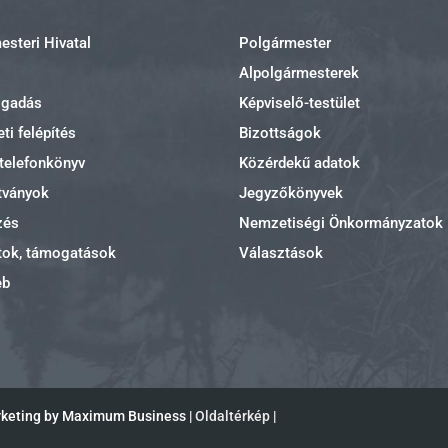
steri Hivatal
Polgármester
Alpolgármesterek
ogadás
Képviselő-testület
ti felépítés
Bizottságok
 telefonkönyv
Közérdekű adatok
tványok
Jegyzőkönyvek
zés
Nemzetiségi Önkormányzatok
tok, támogatások
Választások
eb
rketing by Maximum Business |
Oldaltérkép
|