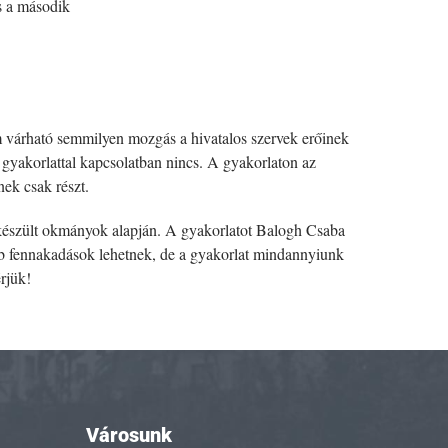
s a második
em várható semmilyen mozgás a hivatalos szervek erőinek
gyakorlattal kapcsolatban nincs. A gyakorlaton az
ek csak részt.
 elkészült okmányok alapján. A gyakorlatot Balogh Csaba
ebb fennakadások lehetnek, de a gyakorlat mindannyiunk
rjük!
Városunk