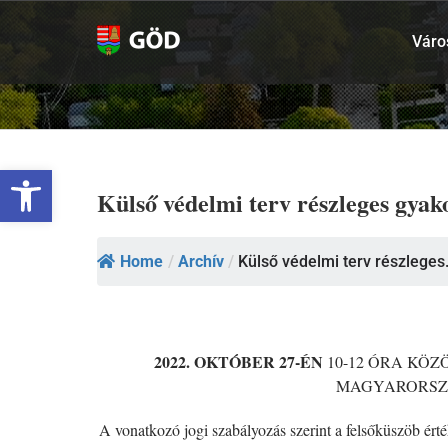
Kihagyás
Váro
Eszköztár megnyitása
Külső védelmi terv részleges gyak
Home
/
Archív
/
Külső védelmi terv részleges.
2022. OKTÓBER 27-ÉN
10-12 ÓRA KÖ
MAGYARORSZÁ
A vonatkozó jogi szabályozás szerint a felsőküszöb ért