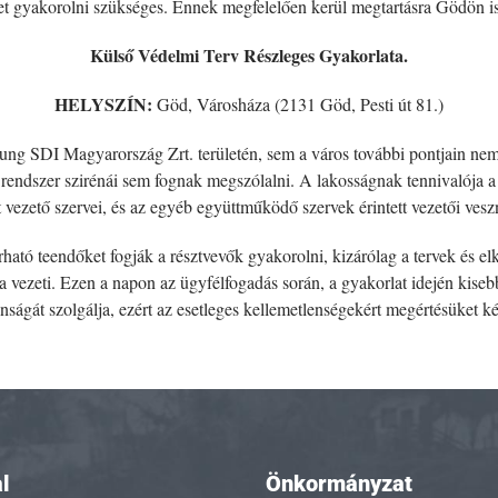
ket gyakorolni szükséges. Ennek megfelelően kerül megtartásra Gödön i
Külső Védelmi Terv Részleges Gyakorlata.
HELYSZÍN:
Göd, Városháza (2131 Göd, Pesti út 81.)
msung SDI Magyarország Zrt. területén, sem a város további pontjain n
rendszer szirénái sem fognak megszólalni. A lakosságnak tennivalója a 
vezető szervei, és az egyéb együttműködő szervek érintett vezetői veszn
árható teendőket fogják a résztvevők gyakorolni, kizárólag a tervek és
a vezeti. Ezen a napon az ügyfélfogadás során, a gyakorlat idején kis
onságát szolgálja, ezért az esetleges kellemetlenségekért megértésüket ké
l
Önkormányzat