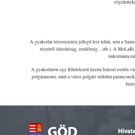
rögzítette
A gyakorlat törzsvezetési jellegű lesz tehát, sem a Sa
részéről (tűzoltóság, rendőrség…stb.). A MoLaRi 
önkormányzat 
A gyakorlaton egy feltételezett üzemi baleset esetén v
polgármester, mint a város polgári védelmi parancsnok
bizt
Hivata