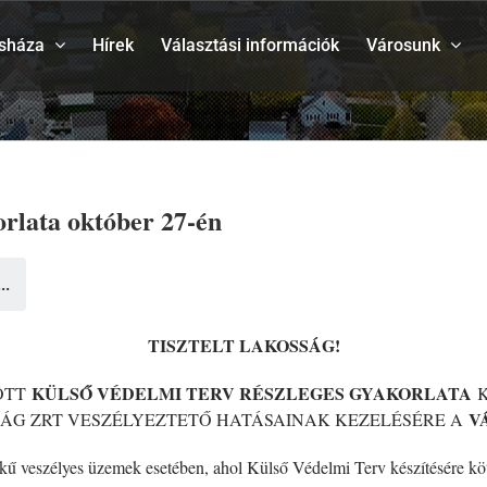
sháza
Hírek
Választási információk
Városunk
orlata október 27-én
..
TISZTELT LAKOSSÁG!
KÜLSŐ VÉDELMI TERV RÉSZLEGES GYAKORLATA
ZÖTT
V
G ZRT VESZÉLYEZTETŐ HATÁSAINAK KEZELÉSÉRE A
ékű veszélyes üzemek esetében, ahol Külső Védelmi Terv készítésére köte