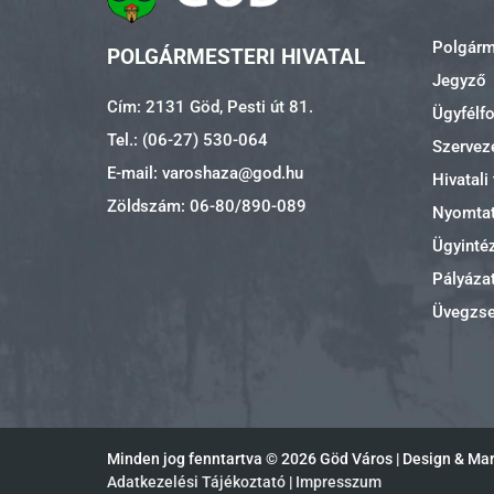
Polgárme
POLGÁRMESTERI HIVATAL
Jegyző
Cím: 2131 Göd, Pesti út 81.
Ügyfélf
Tel.: (06-27) 530-064
Szerveze
E-mail: varoshaza@god.hu
Hivatali
Zöldszám: 06-80/890-089
Nyomta
Ügyinté
Pályáza
Üvegzs
Minden jog fenntartva ©
2026 Göd Város | Design & Ma
Adatkezelési Tájékoztató
|
Impresszum