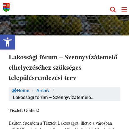
Kihagyás
Eszköztár megnyitása
Lakossági fórum – Szennyvízátemelő
elhelyezéséhez szükséges
településrendezési terv
Home
/
Archív
/
Lakossági fórum – Szennyvízátemelő...
Tisztelt Gödiek!
Ezúton értesítem a Tisztelt Lakosságot, illetve a városban