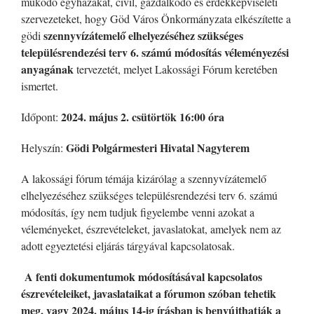
működő egyházakat, civil, gazdálkodó és érdekképviseleti
szervezeteket, hogy Göd Város Önkormányzata elkészítette a
szennyvízátemelő elhelyezéséhez szükséges
gödi
településrendezési terv 6. számú módosítás véleményezési
anyagának
tervezetét, melyet Lakossági Fórum keretében
ismertet.
2024. május 2. csütörtök 16:00 óra
Időpont:
Gödi Polgármesteri Hivatal Nagyterem
Helyszín:
A lakossági fórum témája kizárólag a szennyvízátemelő
elhelyezéséhez szükséges településrendezési terv 6. számú
módosítás, így nem tudjuk figyelembe venni azokat a
véleményeket, észrevételeket, javaslatokat, amelyek nem az
adott egyeztetési eljárás tárgyával kapcsolatosak.
A fenti dokumentumok módosításával kapcsolatos
észrevételeiket, javaslataikat a fórumon szóban tehetik
meg, vagy
2024. május 14-ig írásban is benyújthatják a