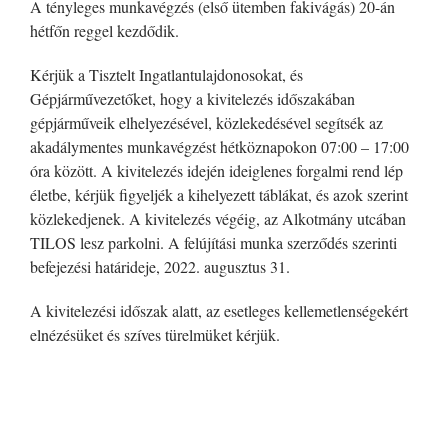
A tényleges munkavégzés (első ütemben fakivágás) 20-án
hétfőn reggel kezdődik.
Kérjük a Tisztelt Ingatlantulajdonosokat, és
Gépjárművezetőket, hogy a kivitelezés időszakában
gépjárműveik elhelyezésével, közlekedésével segítsék az
akadálymentes munkavégzést hétköznapokon 07:00 – 17:00
óra között. A kivitelezés idején ideiglenes forgalmi rend lép
életbe, kérjük figyeljék a kihelyezett táblákat, és azok szerint
közlekedjenek. A kivitelezés végéig, az Alkotmány utcában
TILOS lesz parkolni. A felújítási munka szerződés szerinti
befejezési határideje, 2022. augusztus 31.
A kivitelezési időszak alatt, az esetleges kellemetlenségekért
elnézésüket és szíves türelmüket kérjük.