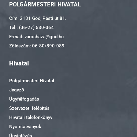
POLGÁRMESTERI HIVATAL
Cím: 2131 Göd, Pesti út 81.
Tel.: (06-27) 530-064
E-mail: varoshaza@god.hu
Zöldszám: 06-80/890-089
Hivatal
Polgármesteri Hivatal
Jegyző
Ügyfélfogadás
Szervezeti felépítés
Hivatali telefonkönyv
Nyomtatványok
Ügyintézés