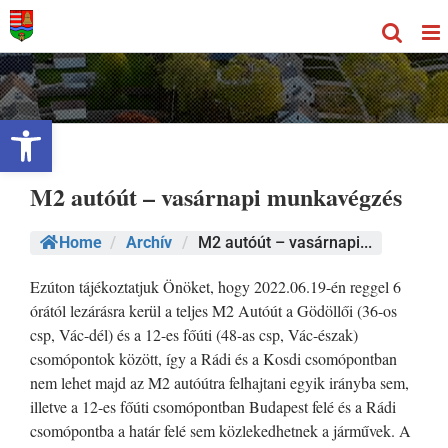
Kihagyás
Eszköztár megnyitása
M2 autóút – vasárnapi munkavégzés
Home
/
Archív
/
M2 autóút – vasárnapi...
Ezúton tájékoztatjuk Önöket, hogy 2022.06.19-én reggel 6
órától lezárásra kerül a teljes M2 Autóút a Gödöllői (36-os
csp, Vác-dél) és a 12-es főúti (48-as csp, Vác-észak)
csomópontok között, így a Rádi és a Kosdi csomópontban
nem lehet majd az M2 autóútra felhajtani egyik irányba sem,
illetve a 12-es főúti csomópontban Budapest felé és a Rádi
csomópontba a határ felé sem közlekedhetnek a járművek. A