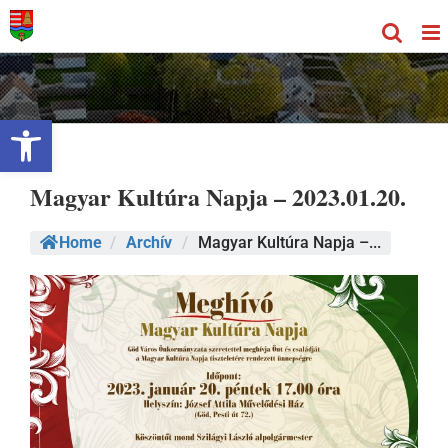
Kihagyás
Eszköztár megnyitása
Magyar Kultúra Napja – 2023.01.20.
Home
/
Archív
/
Magyar Kultúra Napja –...