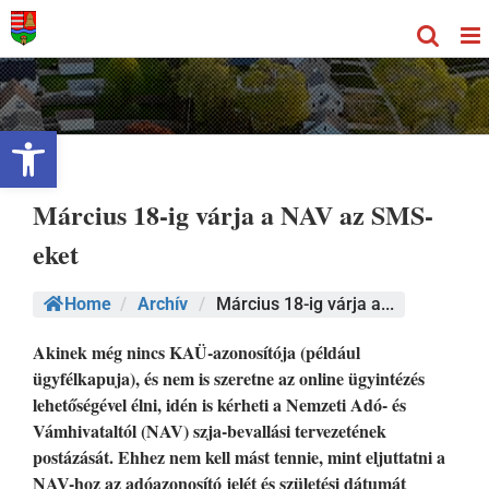
Kihagyás
Eszköztár megnyitása
Március 18-ig várja a NAV az SMS-
eket
Home
/
Archív
/
Március 18-ig várja a...
Akinek még nincs KAÜ-azonosítója (például
ügyfélkapuja), és nem is szeretne az online ügyintézés
lehetőségével élni, idén is kérheti a Nemzeti Adó- és
Vámhivataltól (NAV) szja-bevallási tervezetének
postázását. Ehhez nem kell mást tennie, mint eljuttatni a
NAV-hoz az adóazonosító jelét és születési dátumát