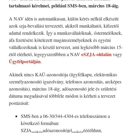
tartalmazó kérelmet, például SMS-ben, március 18-áig.
A NAV idén is automatikusan, külön kérés nélkül elkészíti
azok szja-bevallási tervezetét, akikről munkáltatói, kifizetői
adattal rendelkezik. Így a munkavállalóknak, őstermelőknek,
áfa fizetésére kötelezett magánszemélyeknek és egyéni
vállalkozóknak is készül tervezet, ami legkésőbb március 15-
eSZJA-oldalán
étől elérhető, legegyszerűbben a NAV
vagy
Ügyfélportálján
.
Akinek nincs KAÜ-azonosítója (ügyfélkapu, elektronikus
személyazonosító igazolvány, telefonos azonosítás, arcképes
azonosítás), március 18-áig, adóazonosító jele és születési
dátuma megadásával többféle módon is kérheti a tervezet
postázását:
SMS-ben a 06-30/344-4304-es telefonszámon a
következő formában:
SZJA
adóazonosítójel
ééééhhnn,
szóköz
szóköz