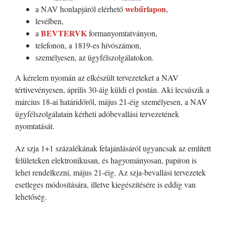
webűrlapon
a NAV honlapjáról elérhető
,
levélben,
BEVTERVK
a
formanyomtatványon,
telefonon, a 1819-es hívószámon,
személyesen, az ügyfélszolgálatokon.
A kérelem nyomán az elkészült tervezeteket a NAV
tértivevényesen, április 30-áig küldi el postán. Aki lecsúszik a
március 18-ai határidőről, május 21-éig személyesen, a NAV
ügyfélszolgálatain kérheti adóbevallási tervezetének
nyomtatását.
Az szja 1+1 százalékának felajánlásáról ugyancsak az említett
felületeken elektronikusan, és hagyományosan, papíron is
lehet rendelkezni, május 21-éig. Az szja-bevallási tervezetek
esetleges módosítására, illetve kiegészítésére is eddig van
lehetőség.