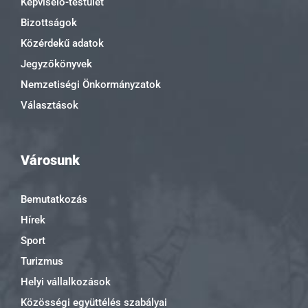
Képviselő-testület
Bizottságok
Közérdekű adatok
Jegyzőkönyvek
Nemzetiségi Önkormányzatok
Választások
Városunk
Bemutatkozás
Hírek
Sport
Turizmus
Helyi vállalkozások
Közösségi együttélés szabályai