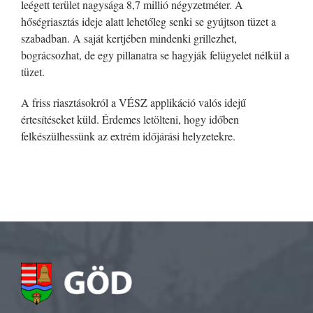
leégett terület nagysága 8,7 millió négyzetméter. A
hőségriasztás ideje alatt lehetőleg senki se gyújtson tüzet a
szabadban. A saját kertjében mindenki grillezhet,
bográcsozhat, de egy pillanatra se hagyják felügyelet nélkül a
tüzet.
A friss riasztásokról a VÉSZ applikáció valós idejű
értesítéseket küld. Érdemes letölteni, hogy időben
felkészülhessünk az extrém időjárási helyzetekre.