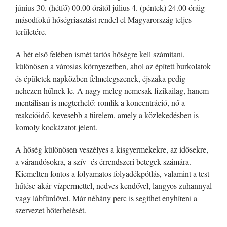
június 30. (hétfő) 00.00 órától július 4. (péntek) 24.00 óráig
másodfokú hőségriasztást rendel el Magyarország teljes
területére.
A hét első felében ismét tartós hőségre kell számítani,
különösen a városias környezetben, ahol az épített burkolatok
és épületek napközben felmelegszenek, éjszaka pedig
nehezen hűlnek le. A nagy meleg nemcsak fizikailag, hanem
mentálisan is megterhelő: romlik a koncentráció, nő a
reakcióidő, kevesebb a türelem, amely a közlekedésben is
komoly kockázatot jelent.
A hőség különösen veszélyes a kisgyermekekre, az idősekre,
a várandósokra, a szív- és érrendszeri betegek számára.
Kiemelten fontos a folyamatos folyadékpótlás, valamint a test
hűtése akár vízpermettel, nedves kendővel, langyos zuhannyal
vagy lábfürdővel. Már néhány perc is segíthet enyhíteni a
szervezet hőterhelését.