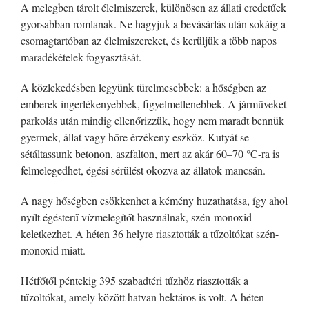
A melegben tárolt élelmiszerek, különösen az állati eredetűek
gyorsabban romlanak. Ne hagyjuk a bevásárlás után sokáig a
csomagtartóban az élelmiszereket, és kerüljük a több napos
maradékételek fogyasztását.
A közlekedésben legyünk türelmesebbek: a hőségben az
emberek ingerlékenyebbek, figyelmetlenebbek. A járműveket
parkolás után mindig ellenőrizzük, hogy nem maradt bennük
gyermek, állat vagy hőre érzékeny eszköz. Kutyát se
sétáltassunk betonon, aszfalton, mert az akár 60–70 °C-ra is
felmelegedhet, égési sérülést okozva az állatok mancsán.
A nagy hőségben csökkenhet a kémény huzathatása, így ahol
nyílt égésterű vízmelegítőt használnak, szén-monoxid
keletkezhet. A héten 36 helyre riasztották a tűzoltókat szén-
monoxid miatt.
Hétfőtől péntekig 395 szabadtéri tűzhöz riasztották a
tűzoltókat, amely között hatvan hektáros is volt. A héten