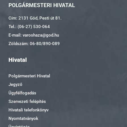
POLGÁRMESTERI HIVATAL
Cím: 2131 Göd, Pesti út 81.
Tel.: (06-27) 530-064
E-mail: varoshaza@god.hu
Zöldszám: 06-80/890-089
Hivatal
Polgármesteri Hivatal
Jegyző
Ügyfélfogadás
Szervezeti felépítés
Hivatali telefonkönyv
Nyomtatványok
Ügyintézés