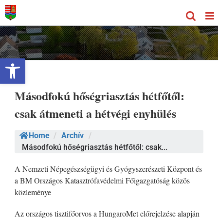
Kihagyás
Eszköztár megnyitása
Másodfokú hőségriasztás hétfőtől:
csak átmeneti a hétvégi enyhülés
Home
/
Archív
/
Másodfokú hőségriasztás hétfőtől: csak...
A Nemzeti Népegészségügyi és Gyógyszerészeti Központ és
a BM Országos Katasztrófavédelmi Főigazgatóság közös
közleménye
Az országos tisztifőorvos a HungaroMet előrejelzése alapján