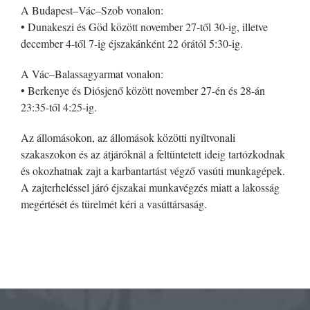
A Budapest–Vác–Szob vonalon:
• Dunakeszi és Göd között november 27-től 30-ig, illetve
december 4-től 7-ig éjszakánként 22 órától 5:30-ig.
A Vác–Balassagyarmat vonalon:
• Berkenye és Diósjenő között november 27-én és 28-án
23:35-től 4:25-ig.
Az állomásokon, az állomások közötti nyíltvonali
szakaszokon és az átjáróknál a feltüntetett ideig tartózkodnak
és okozhatnak zajt a karbantartást végző vasúti munkagépek.
A zajterheléssel járó éjszakai munkavégzés miatt a lakosság
megértését és türelmét kéri a vasúttársaság.