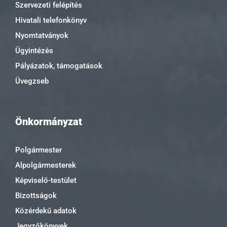
Szervezeti felépítés
Hivatali telefonkönyv
Nyomtatványok
Ügyintézés
Pályázatok, támogatások
Üvegzseb
Önkormányzat
Polgármester
Alpolgármesterek
Képviselő-testület
Bizottságok
Közérdekű adatok
Jegyzőkönyvek