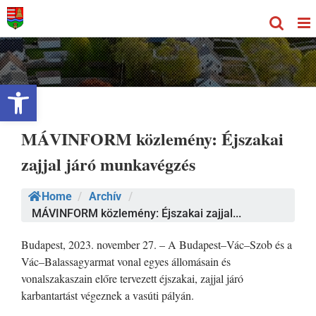
Kihagyás
Eszköztár megnyitása
MÁVINFORM közlemény: Éjszakai
zajjal járó munkavégzés
Home
/
Archív
/
MÁVINFORM közlemény: Éjszakai zajjal...
Budapest, 2023. november 27. – A Budapest–Vác–Szob és a
Vác–Balassagyarmat vonal egyes állomásain és
vonalszakaszain előre tervezett éjszakai, zajjal járó
karbantartást végeznek a vasúti pályán.