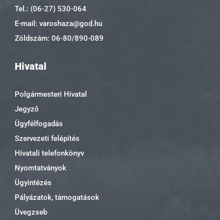
Tel.: (06-27) 530-064
E-mail: varoshaza@god.hu
Zöldszám: 06-80/890-089
Hivatal
Polgármesteri Hivatal
Jegyző
Ügyfélfogadás
Szervezeti felépítés
Hivatali telefonkönyv
Nyomtatványok
Ügyintézés
Pályázatok, támogatások
Üvegzseb