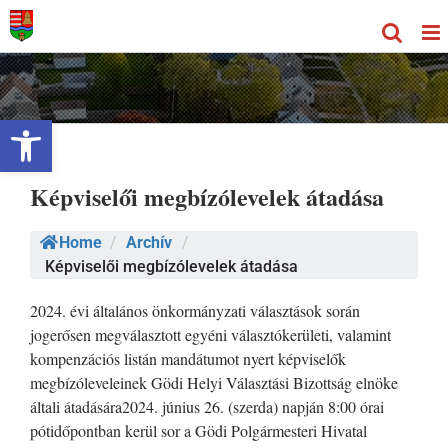
Kihagyás
Eszköztár megnyitása
Képviselői megbízólevelek átadása
Home
/
Archív
/
Képviselői megbízólevelek átadása
2024. évi általános önkormányzati választások során
jogerősen megválasztott egyéni választókerületi, valamint
kompenzációs listán mandátumot nyert képviselők
megbízóleveleinek Gödi Helyi Választási Bizottság elnöke
általi átadására2024. június 26. (szerda) napján 8:00 órai
pótidőpontban kerül sor a Gödi Polgármesteri Hivatal