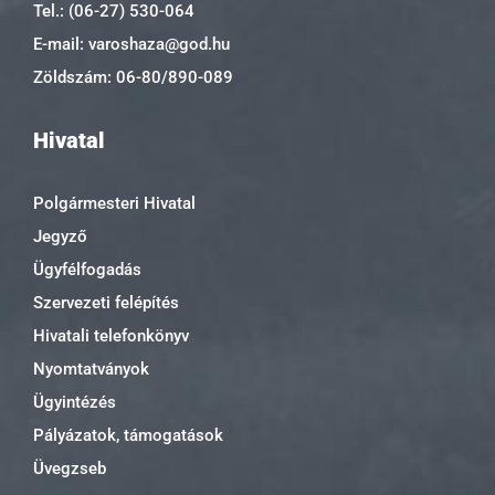
Tel.: (06-27) 530-064
E-mail: varoshaza@god.hu
Zöldszám: 06-80/890-089
Hivatal
Polgármesteri Hivatal
Jegyző
Ügyfélfogadás
Szervezeti felépítés
Hivatali telefonkönyv
Nyomtatványok
Ügyintézés
Pályázatok, támogatások
Üvegzseb