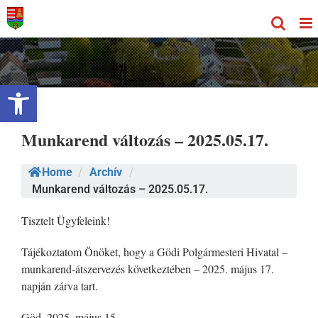
Kihagyás
Eszköztár megnyitása
Munkarend változás – 2025.05.17.
Home
/
Archív
/
Munkarend változás – 2025.05.17.
Tisztelt Ügyfeleink!
Tájékoztatom Önöket, hogy a Gödi Polgármesteri Hivatal –
munkarend-átszervezés következtében – 2025. május 17.
napján zárva tart.
Göd, 2025. május 15.