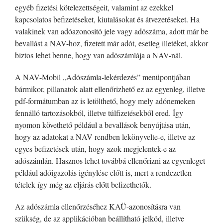
egyéb fizetési kötelezettségeit, valamint az ezekkel
kapcsolatos befizetéseket, kiutalásokat és átvezetéseket. Ha
valakinek van adóazonosító jele vagy adószáma, adott már be
bevallást a NAV-hoz, fizetett már adót, esetleg illetéket, akkor
biztos lehet benne, hogy van adószámlája a NAV-nál.
A NAV-Mobil „Adószámla-lekérdezés” menüpontjában
bármikor, pillanatok alatt ellenőrizhető ez az egyenleg, illetve
pdf-formátumban az is letölthető, hogy mely adónemeken
fennálló tartozásokból, illetve túlfizetésekből ered. Így
nyomon követhető például a bevallások benyújtása után,
hogy az adatokat a NAV rendben lekönyvelte-e, illetve az
egyes befizetések után, hogy azok megjelentek-e az
adószámlán. Hasznos lehet továbbá ellenőrizni az egyenleget
például adóigazolás igénylése előtt is, mert a rendezetlen
tételek így még az eljárás előtt befizethetők.
Az adószámla ellenőrzéséhez KAÜ-azonosításra van
szükség, de az applikációban beállítható jelkód, illetve