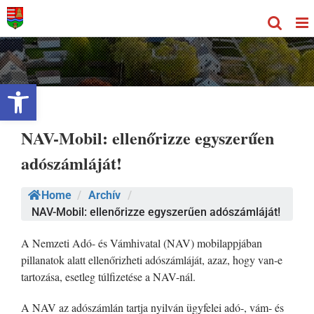
Kihagyás
Eszköztár megnyitása
NAV-Mobil: ellenőrizze egyszerűen
adószámláját!
Home
/
Archív
/
NAV-Mobil: ellenőrizze egyszerűen adószámláját!
A Nemzeti Adó- és Vámhivatal (NAV) mobilappjában
pillanatok alatt ellenőrizheti adószámláját, azaz, hogy van-e
tartozása, esetleg túlfizetése a NAV-nál.
A NAV az adószámlán tartja nyilván ügyfelei adó-, vám- és