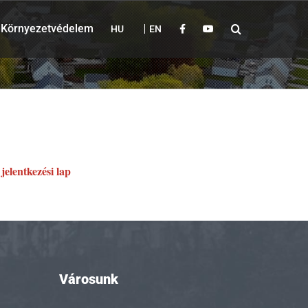
Környezetvédelem
HU
EN
jelentkezési lap
a
Városunk