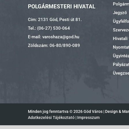
Polgárme
POLGÁRMESTERI HIVATAL
Jegyző
Cím: 2131 Göd, Pesti út 81.
Ügyfélf
Tel.: (06-27) 530-064
Szerveze
E-mail: varoshaza@god.hu
Hivatali
Zöldszám: 06-80/890-089
Nyomta
Ügyinté
Pályáza
Üvegzs
Minden jog fenntartva ©
2026 Göd Város | Design & Ma
Adatkezelési Tájékoztató
|
Impresszum