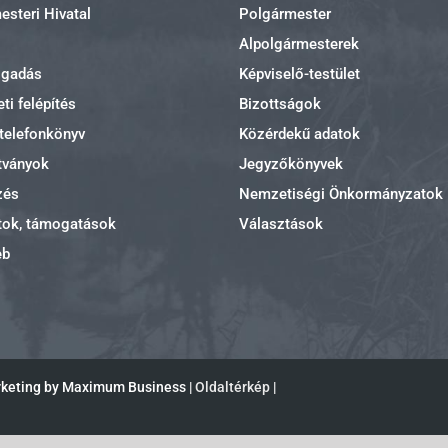
steri Hivatal
Polgármester
Alpolgármesterek
ogadás
Képviselő-testület
ti felépítés
Bizottságok
 telefonkönyv
Közérdekű adatok
tványok
Jegyzőkönyvek
zés
Nemzetiségi Önkormányzatok
tok, támogatások
Választások
eb
rketing by Maximum Business |
Oldaltérkép
|