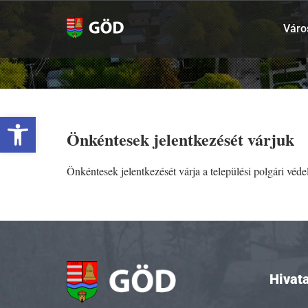
Kihagyás
Váro
Eszköztár megnyitása
Önkéntesek jelentkezését várjuk
Önkéntesek jelentkezését várja a települési polgári véd
Hivata