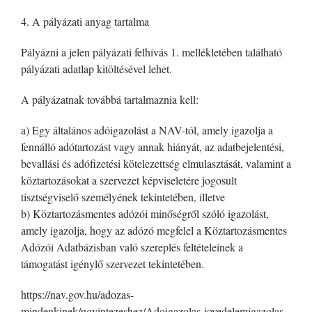
4. A pályázati anyag tartalma
Pályázni a jelen pályázati felhívás 1. mellékletében található
pályázati adatlap kitöltésével lehet.
A pályázatnak továbbá tartalmaznia kell:
a) Egy általános adóigazolást a NAV-tól, amely igazolja a
fennálló adótartozást vagy annak hiányát, az adatbejelentési,
bevallási és adófizetési kötelezettség elmulasztását, valamint a
köztartozásokat a szervezet képviseletére jogosult
tisztségviselő személyének tekintetében, illetve
b) Köztartozásmentes adózói minőségről szóló igazolást,
amely igazolja, hogy az adózó megfelel a Köztartozásmentes
Adózói Adatbázisban való szereplés feltételeinek a
támogatást igénylő szervezet tekintetében.
https://nav.gov.hu/adozas-
mindenkinek/ugyintezeshez/Adoigazolas-jovedelemigazolas-