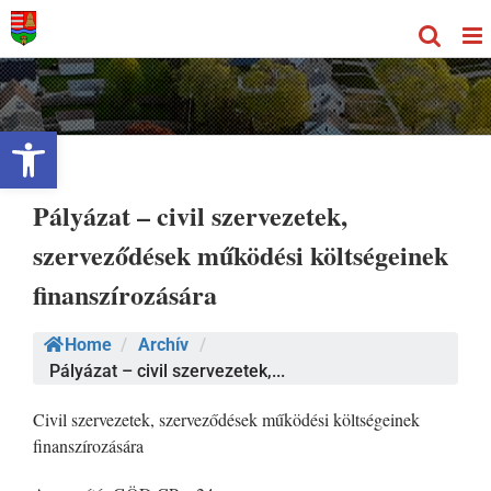
Kihagyás
Eszköztár megnyitása
Pályázat – civil szervezetek,
szerveződések működési költségeinek
finanszírozására
Home
/
Archív
/
Pályázat – civil szervezetek,...
Civil szervezetek, szerveződések működési költségeinek
finanszírozására