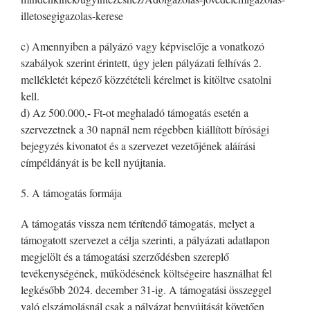
illetosegigazolas-kerese
c) Amennyiben a pályázó vagy képviselője a vonatkozó
szabályok szerint érintett, úgy jelen pályázati felhívás 2.
mellékletét képező közzétételi kérelmet is kitöltve csatolni
kell.
d) Az 500.000,- Ft-ot meghaladó támogatás esetén a
szervezetnek a 30 napnál nem régebben kiállított bírósági
bejegyzés kivonatot és a szervezet vezetőjének aláírási
címpéldányát is be kell nyújtania.
5. A támogatás formája
A támogatás vissza nem térítendő támogatás, melyet a
támogatott szervezet a célja szerinti, a pályázati adatlapon
megjelölt és a támogatási szerződésben szereplő
tevékenységének, működésének költségeire használhat fel
legkésőbb 2024. december 31-ig. A támogatási összeggel
való elszámolásnál csak a pályázat benyújtását követően