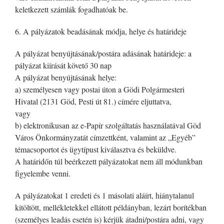
keletkezett számlák fogadhatóak be.
6. A pályázatok beadásának módja, helye és határideje
A pályázat benyújtásának/postára adásának határideje: a
pályázat kiírását követő 30 nap
A pályázat benyújtásának helye:
a) személyesen vagy postai úton a Gödi Polgármesteri
Hivatal (2131 Göd, Pesti út 81.) címére eljuttatva,
vagy
b) elektronikusan az e-Papír szolgáltatás használatával Göd
Város Önkormányzatát címzettként, valamint az „Egyéb”
témacsoportot és ügytípust kiválasztva és beküldve.
A határidőn túl beérkezett pályázatokat nem áll módunkban
figyelembe venni.
A pályázatokat 1 eredeti és 1 másolati aláírt, hiánytalanul
kitöltött, mellékletekkel ellátott példányban, lezárt borítékban
(személyes leadás esetén is) kérjük átadni/postára adni, vagy