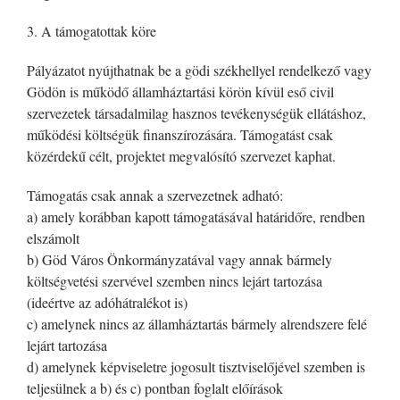
3. A támogatottak köre
Pályázatot nyújthatnak be a gödi székhellyel rendelkező vagy
Gödön is működő államháztartási körön kívül eső civil
szervezetek társadalmilag hasznos tevékenységük ellátáshoz,
működési költségük finanszírozására. Támogatást csak
közérdekű célt, projektet megvalósító szervezet kaphat.
Támogatás csak annak a szervezetnek adható:
a) amely korábban kapott támogatásával határidőre, rendben
elszámolt
b) Göd Város Önkormányzatával vagy annak bármely
költségvetési szervével szemben nincs lejárt tartozása
(ideértve az adóhátralékot is)
c) amelynek nincs az államháztartás bármely alrendszere felé
lejárt tartozása
d) amelynek képviseletre jogosult tisztviselőjével szemben is
teljesülnek a b) és c) pontban foglalt előírások