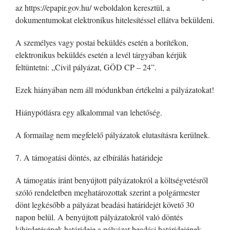
az https://epapir.gov.hu/ weboldalon keresztül, a
dokumentumokat elektronikus hitelesítéssel ellátva beküldeni.
A személyes vagy postai beküldés esetén a borítékon,
elektronikus beküldés esetén a levél tárgyában kérjük
feltüntetni: „Civil pályázat, GÖD CP – 24”.
Ezek hiányában nem áll módunkban értékelni a pályázatokat!
Hiánypótlásra egy alkalommal van lehetőség.
A formailag nem megfelelő pályázatok elutasításra kerülnek.
7. A támogatási döntés, az elbírálás határideje
A támogatás iránt benyújtott pályázatokról a költségvetésről
szóló rendeletben meghatározottak szerint a polgármester
dönt legkésőbb a pályázat beadási határidejét követő 30
napon belül. A benyújtott pályázatokról való döntés
kihirdetésének határideje a pályázat beadási határidejének