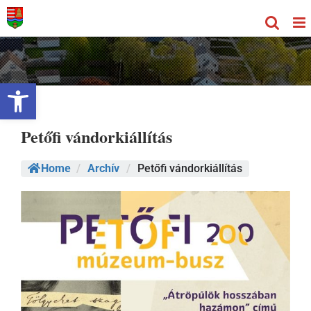
Kihagyás
Eszköztár megnyitása
Petőfi vándorkiállítás
Home
/
Archív
/
Petőfi vándorkiállítás