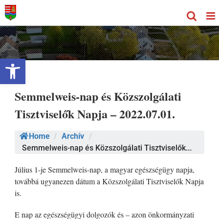
Kihagyás
Eszköztár megnyitása
Semmelweis-nap és Közszolgálati
Tisztviselők Napja – 2022.07.01.
Home
/
Archív
/
Semmelweis-nap és Közszolgálati Tisztviselők...
Július 1-je Semmelweis-nap, a magyar egészségügy napja,
továbbá ugyanezen dátum a Közszolgálati Tisztviselők Napja
is.
E nap az egészségügyi dolgozók és – azon önkormányzati