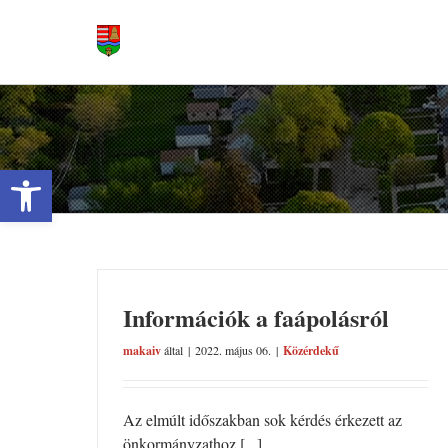
Kihagyás
Váro
Eszköztár megnyitása
Információk a faápolásról
makaiv
által
|
2022. május 06.
|
Közérdekű
Az elmúlt időszakban sok kérdés érkezett az
önkormányzathoz [...]