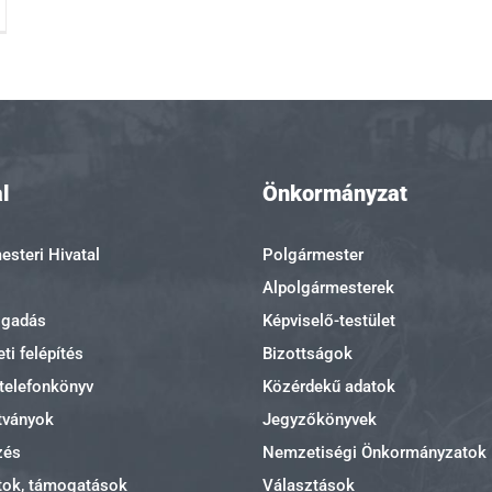
l
Önkormányzat
steri Hivatal
Polgármester
Alpolgármesterek
ogadás
Képviselő-testület
ti felépítés
Bizottságok
 telefonkönyv
Közérdekű adatok
tványok
Jegyzőkönyvek
zés
Nemzetiségi Önkormányzatok
tok, támogatások
Választások