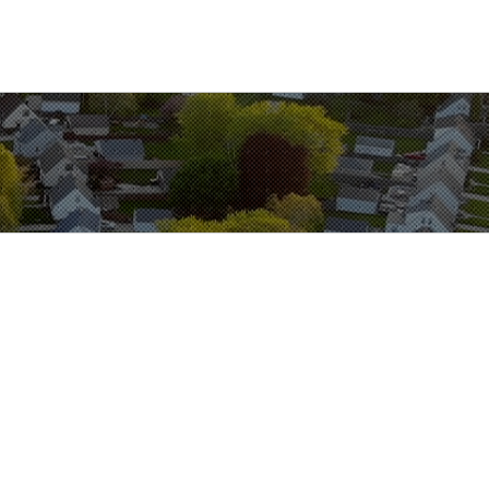
Környezetvédelem
HU
EN