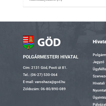
Hivata
Polgárme
POLGÁRMESTERI HIVATAL
Jegyző
Cím: 2131 Göd, Pesti út 81.
Ügyfélf
Tel.: (06-27) 530-064
Szerveze
E-mail: varoshaza@god.hu
Hivatali
Zöldszám: 06-80/890-089
Nyomta
Ügyinté
Pályáza