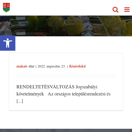
Kihagyás
Eszköztár megnyitása
makaiv
által
|
2022. augusztus 23.
|
Közérdekű
RENDELTETÉSVÁLTOZÁS Jogszabályi
követelmények Az országos településrendezési és
[...]