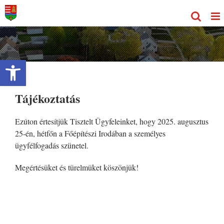
Kihagyás
Eszköztár megnyitása
Tájékoztatás
Ezúton értesítjük Tisztelt Ügyfeleinket, hogy 2025. augusztus
25-én, hétfőn a Főépítészi Irodában a személyes
ügyfélfogadás szünetel.
Megértésüket és türelmüket köszönjük!