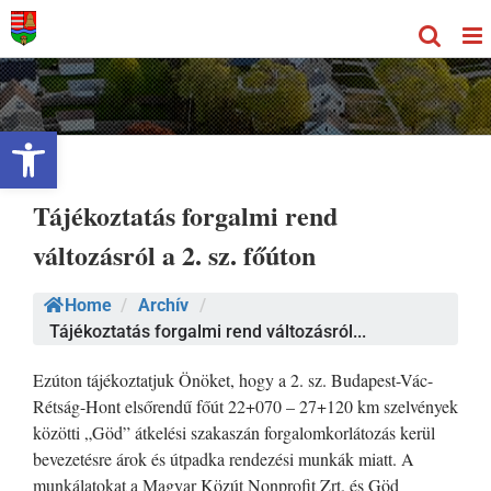
Kihagyás
Eszköztár megnyitása
Tájékoztatás forgalmi rend
változásról a 2. sz. főúton
Home
/
Archív
/
Tájékoztatás forgalmi rend változásról...
Ezúton tájékoztatjuk Önöket, hogy a 2. sz. Budapest-Vác-
Rétság-Hont elsőrendű főút 22+070 – 27+120 km szelvények
közötti „Göd” átkelési szakaszán forgalomkorlátozás kerül
bevezetésre árok és útpadka rendezési munkák miatt. A
munkálatokat a Magyar Közút Nonprofit Zrt. és Göd