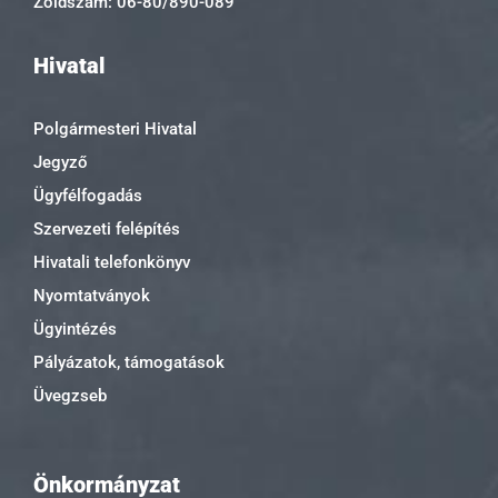
Zöldszám: 06-80/890-089
Hivatal
Polgármesteri Hivatal
Jegyző
Ügyfélfogadás
Szervezeti felépítés
Hivatali telefonkönyv
Nyomtatványok
Ügyintézés
Pályázatok, támogatások
Üvegzseb
Önkormányzat