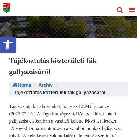
Kihagyás
Eszköztár megnyitása
Tájékoztatás közterületi fák
gallyazásáról
Home
/
Archív
/
Tájékoztatás közterületi fák gallyazásáról
Tájékoztatjuk Lakosainkat, hogy az ELMŰ jelenleg
(2023.02.16.) Alsógödön végez 0,4kV-os hálózat miatti
gallyazást elsősorban a vasúttól keletre fekvő területeken.
Alsógöd Duna-menti részén a korábbi munkák befejezése
folyik. A keletkezett zöldhulladékot lehetőség szerint pár