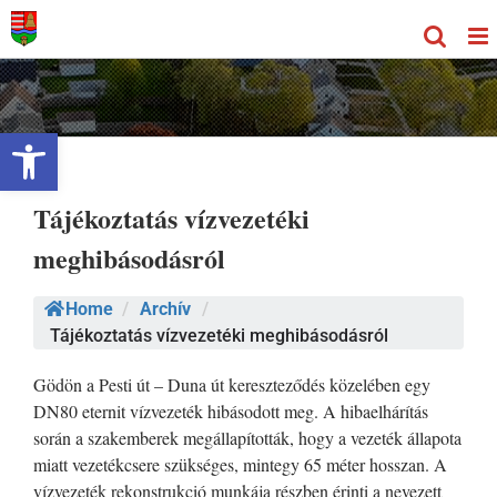
Kihagyás
Eszköztár megnyitása
Tájékoztatás vízvezetéki
meghibásodásról
Home
/
Archív
/
Tájékoztatás vízvezetéki meghibásodásról
Gödön a Pesti út – Duna út kereszteződés közelében egy
DN80 eternit vízvezeték hibásodott meg. A hibaelhárítás
során a szakemberek megállapították, hogy a vezeték állapota
miatt vezetékcsere szükséges, mintegy 65 méter hosszan. A
vízvezeték rekonstrukció munkája részben érinti a nevezett