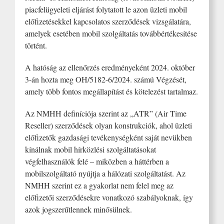
piacfelügyeleti eljárást folytatott le azon üzleti mobil
előfizetésekkel kapcsolatos szerződések vizsgálatára,
amelyek esetében mobil szolgáltatás továbbértékesítése
történt.
A hatóság az ellenőrzés eredményeként 2024. október
3-án hozta meg OH/5182-6/2024. számú Végzését,
amely több fontos megállapítást és kötelezést tartalmaz.
Az NMHH definíciója szerint az „ATR” (Air Time
Reseller) szerződések olyan konstrukciók, ahol üzleti
előfizetők gazdasági tevékenységként saját nevükben
kínálnak mobil hírközlési szolgáltatásokat
végfelhasználók felé – miközben a háttérben a
mobilszolgáltató nyújtja a hálózati szolgáltatást. Az
NMHH szerint ez a gyakorlat nem felel meg az
előfizetői szerződésekre vonatkozó szabályoknak, így
azok jogszerűtlennek minősülnek.