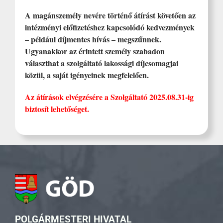
A magánszemély nevére történő átírást követően az
intézményi előfizetéshez kapcsolódó kedvezmények
– például díjmentes hívás – megszűnnek.
Ugyanakkor az érintett személy szabadon
választhat a szolgáltató lakossági díjcsomagjai
közül, a saját igényeinek megfelelően.
Az átírások elvégzésére a Szolgáltató 2025.08.31-ig
biztosít lehetőséget.
POLGÁRMESTERI HIVATAL