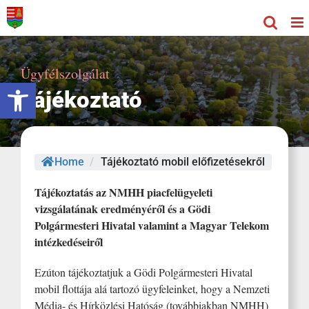
Kihagyás
Ügyfélszolgálat
Eszköztár megnyitása
Tájékoztató
Home
/
Tájékoztató mobil előfizetésekről
Tájékoztatás az NMHH piacfelügyeleti
vizsgálatának eredményéről és a Gödi
Polgármesteri Hivatal valamint a Magyar Telekom
intézkedéseiről
Ezúton tájékoztatjuk a Gödi Polgármesteri Hivatal
mobil flottája alá tartozó ügyfeleinket, hogy a Nemzeti
Média- és Hírközlési Hatóság (továbbiakban NMHH)