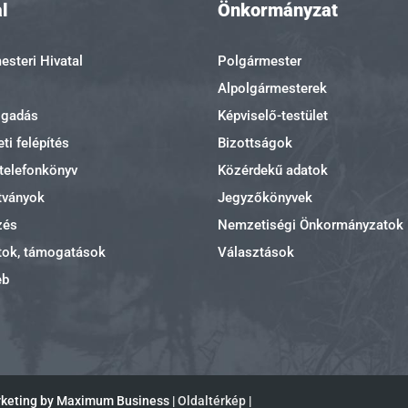
l
Önkormányzat
steri Hivatal
Polgármester
Alpolgármesterek
ogadás
Képviselő-testület
ti felépítés
Bizottságok
 telefonkönyv
Közérdekű adatok
tványok
Jegyzőkönyvek
zés
Nemzetiségi Önkormányzatok
tok, támogatások
Választások
eb
rketing by Maximum Business |
Oldaltérkép
|