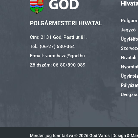
Hivata
Polgárme
POLGÁRMESTERI HIVATAL
Jegyző
Cím: 2131 Göd, Pesti út 81.
Ügyfélf
Tel.: (06-27) 530-064
Szerveze
E-mail: varoshaza@god.hu
Hivatali
Zöldszám: 06-80/890-089
Nyomta
Ügyinté
Pályáza
Üvegzs
Minden jog fenntartva ©
2026 Göd Város | Design & Ma