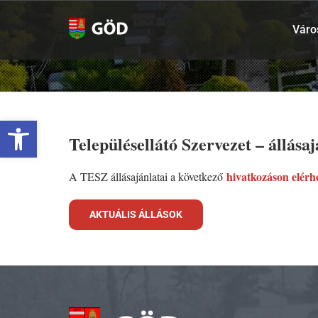
Kihagyás
Váro
Eszköztár megnyitása
Településellátó Szervezet – állása
hivatkozáson elérh
A TESZ állásajánlatai a következő
AKTUÁLIS ÁLLÁSOK