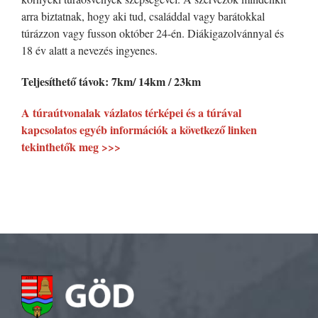
arra biztatnak, hogy aki tud, családdal vagy barátokkal
túrázzon vagy fusson október 24-én. Diákigazolvánnyal és
18 év alatt a nevezés ingyenes.
Teljesíthető távok: 7km/ 14km / 23km
A túraútvonalak vázlatos térképei és a túrával
kapcsolatos egyéb információk a következő linken
tekinthetők meg >>>