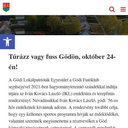
Kihagyás
Eszköztár megnyitása
Túrázz vagy fuss Gödön, október 24-
én!
A Gödi Lokálpatrióták Egyesület a Gödi Futóklub
segítségével 2021-ben hagyományteremtő szándékkal indítja
útjára az Iván Kovács László (IKL) emléktúra és terepfutás
rendezvényt. Névadásukkal Iván Kovács László, gödi ’56-os
hős emlékének kívánnak adózni. A rendezvény további célja,
hogy egy kellemes sportos programra hívják az érdeklődőket,
valamint szeretnék megismertetni a résztvevőket a Göd
környéki túraösvények szépségével. A szervezők mindenkit