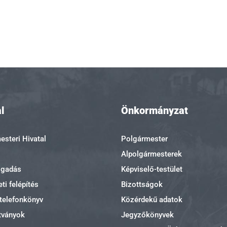
l
Önkormányzat
steri Hivatal
Polgármester
Alpolgármesterek
ogadás
Képviselő-testület
ti felépítés
Bizottságok
 telefonkönyv
Közérdekű adatok
tványok
Jegyzőkönyvek