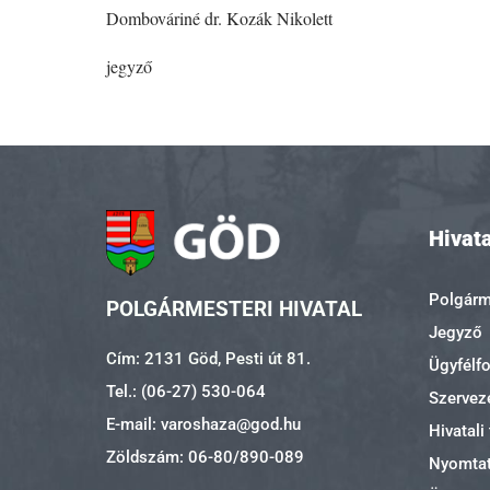
Dombováriné dr. Kozák Nikolett
jegyző
Hivata
Polgárme
POLGÁRMESTERI HIVATAL
Jegyző
Cím: 2131 Göd, Pesti út 81.
Ügyfélf
Tel.: (06-27) 530-064
Szerveze
E-mail: varoshaza@god.hu
Hivatali
Zöldszám: 06-80/890-089
Nyomta