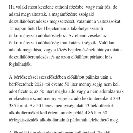
Ha valaki most kezdene otthoni főzésbe, vagy már főz, de
adatai megváltoztak, a magánfőzésre szolgáló
desztillálóberendezés megszerzését, valamint a változásokat
15 napon belül kell bejelenteni a lakóhelye szerinti
önkormányzati adóhatósághoz. Az ellenőrzéseket az
önkormányzati adóhatóság munkatársai végzik. Valótlan
adatok megadása, vagy a főzés bejelentésének hiánya miatt a
desztillálóberendezést és az azon előállított párlatot le is
foglalhatják.
A bérfőzetéssel szeszfőzdében előállított pálinka után a
bérfőzetőnek 2021-től évente 50 liter mennyiségig nem kell
adót fizetnie, az 50 litert meghaladó vagy a nem adóraktárnak
értékesítésre szánt mennyiségre az adó hektoliterenként 333
385 forint. Az 50 literes mennyiség alatt 43 hektoliterfok
alkoholterméket kell érteni, amely például 86 liter 50
térfogatszázalék alkoholtartalmú párlatnak feleltethető meg.
A jövedéki ügyeket elektronikusan kell intézni. Ez alól