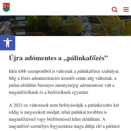
Kihagyás
Eszköztár megnyitása
Újra adómentes a „pálinkafőzés”
Idén több szempontból is változtak a pálinkafőzés szabályai.
Míg a főzés adminisztrációs teendői szinte alig változtak, a
párlat-előállítás bizonyos mennyiségig adómentessé vált a
magánfőzőknek és a bérfőzőknek egyaránt.
A 2021-es változások nem befolyásolják a párlatkészítés két
eddig is megszokott módját, tehát pálinkát továbbra is
magánfőzéssel vagy bérfőzetéssel lehet előállítani. A
magánfőző személyes fogyasztásra maga állítja elő a párlatot