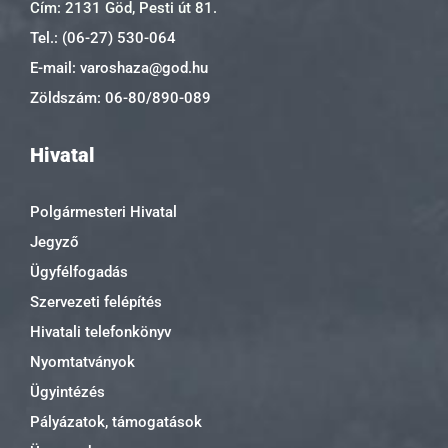
Cím: 2131 Göd, Pesti út 81.
Tel.: (06-27) 530-064
E-mail: varoshaza@god.hu
Zöldszám: 06-80/890-089
Hivatal
Polgármesteri Hivatal
Jegyző
Ügyfélfogadás
Szervezeti felépítés
Hivatali telefonkönyv
Nyomtatványok
Ügyintézés
Pályázatok, támogatások