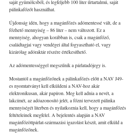
saját gyümölcsből, és legfeljebb 100 liter űrtartalmú, saját
pálinkafőzőt használhat.
Újdonság idén, hogy a magánfőzés adómentessé vált, de a
főzhető mennyiség – 86 liter – nem változott. Ez a
mennyiség, ahogyan korábban is, csak a magánfőző,
családtagjai vagy vendégei által fogyasztható el, vagy
kizárólag adóraktár részére értékesíthető.
Az adómentességgel megszűnik a párlatadójegy is.
Mostantól a magánfőzőnek a pálinkafőzés előtt a NAV J49-
es nyomtatványt kell elküldeni a NAV-hoz akár
elektronikusan, akár papíron. Meg kell adnia a nevét, a
lakcímét, az adóazonosító jelét, a főzni tervezett pálinka
mennyiségét literben és nyilatkoznia kell, hogy a magánfőzés
feltételeinek megfelel. A bejelentés alapján a NAV
magánfőzöttpárlat-származási igazolást készít, amit elküld a
magánfőzőnek.