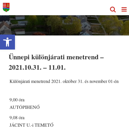
Kihagyás
Eszköztár megnyitása
Ünnepi különjárati menetrend –
2021.10.31. – 11.01.
Különjárati menetrend 2021. október 31. és november 01-én
9,00 óra
AUTÓPIHENŐ
9,08 óra
JÁCINT U.-i TEMETŐ