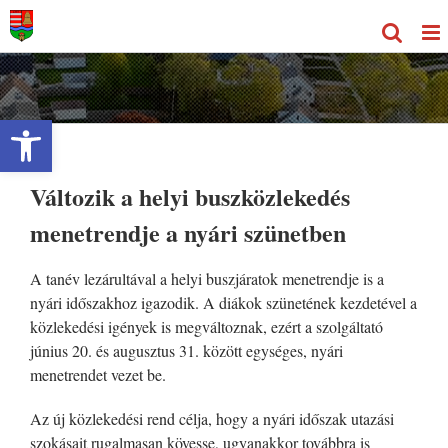
Kihagyás
Eszköztár megnyitása
Változik a helyi buszközlekedés
menetrendje a nyári szünetben
A tanév lezárultával a helyi buszjáratok menetrendje is a
nyári időszakhoz igazodik. A diákok szünetének kezdetével a
közlekedési igények is megváltoznak, ezért a szolgáltató
június 20. és augusztus 31. között egységes, nyári
menetrendet vezet be.
Az új közlekedési rend célja, hogy a nyári időszak utazási
szokásait rugalmasan kövesse, ugyanakkor továbbra is