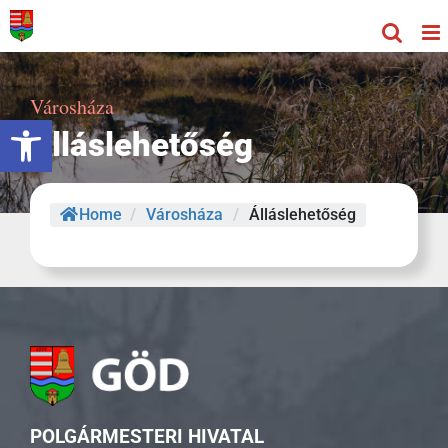
Kihagyás
Városháza
Eszköztár megnyitása
Álláslehetőség
Home
/
Városháza
/
Álláslehetőség
POLGÁRMESTERI HIVATAL