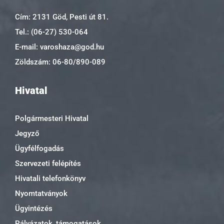
Cím: 2131 Göd, Pesti út 81.
Tel.: (06-27) 530-064
E-mail: varoshaza@god.hu
Zöldszám: 06-80/890-089
Hivatal
Polgármesteri Hivatal
Jegyző
Ügyfélfogadás
Szervezeti felépítés
Hivatali telefonkönyv
Nyomtatványok
Ügyintézés
Pályázatok, támogatások