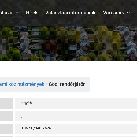
sháza
Hírek
Választási információk
Városunk
lami közintézmények
/
Gödi rendőrjárőr
Egyéb
,
+36-20/943-7676