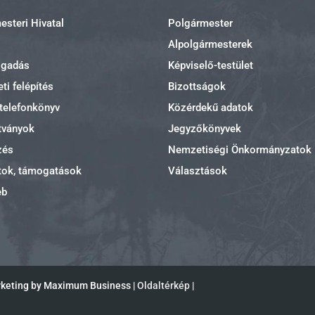
steri Hivatal
Polgármester
Alpolgármesterek
ogadás
Képviselő-testület
ti felépítés
Bizottságok
 telefonkönyv
Közérdekű adatok
tványok
Jegyzőkönyvek
zés
Nemzetiségi Önkormányzatok
tok, támogatások
Választások
eb
rketing by Maximum Business |
Oldaltérkép
|