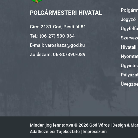
Polgárme
POLGÁRMESTERI HIVATAL
Jegyző
Cím: 2131 Göd, Pesti út 81.
Ügyfélf
Tel.: (06-27) 530-064
Szerveze
E-mail: varoshaza@god.hu
Hivatali
Zöldszám: 06-80/890-089
Nyomta
Ügyinté
Pályáza
Üvegzs
Minden jog fenntartva ©
2026 Göd Város | Design & Ma
Adatkezelési Tájékoztató
|
Impresszum