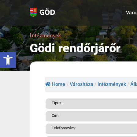
Kihagyás
Váro
Intézmények
Gödi rendőrjárőr
Eszköztár megnyitása
Home
/
Városháza
/
Intézmények
/
Ál
Típus:
Cím:
Telefonszám: