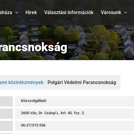
sháza
Hírek
Választási információk
Városunk
arancsnokság
lami közintézmények
/
Polgári Védelmi Parancsnokság
Közszolgáltató
2600 Vác, Dr. Csányi L. krt. 45. fsz. 2.
06-27/315 536