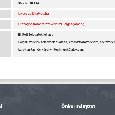
06-27/513 414
lakossag@katved.hu
Országos Katasztrófavédelmi Főigazgatóság
Ellátott feladatok leírása
Polgári védelmi feladatok ellátása, katasztrófavédelem, árvízvéd
kárelhárítási és kárenyhítési munkálatokban.
l
Önkormányzat