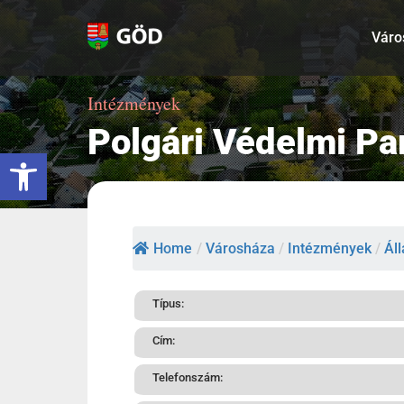
Kihagyás
Váro
Intézmények
Polgári Védelmi P
Eszköztár megnyitása
Home
/
Városháza
/
Intézmények
/
Ál
Típus:
Cím:
Telefonszám: