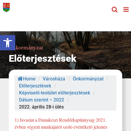
Kihagyás
Eszköztár megnyitása
Önkormányzat
Előterjesztések
Home
/
Városháza
/
Önkormányzat
/
Előterjesztések
/
Képviselő-testület előterjesztések
/
Dátum szerint – 2022
/
2022. április 28-i ülés
1) Javaslat a Dunakeszi Rendőrkapitányság 2021.
évben végzett munkájáról szóló évértékelő jelentés