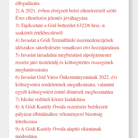
elfogadására
2) A 2021. évben elvégzett belső ellenőrzésről szóló
Éves ellenőrzési jelentés jóváhagyása
3) Tájékoztató a Göd belterület 6322/6 hrsz.-ú
szakértői értékbecslésről
4) Javaslat a Gödi Termálfürdő úszómedencéjének
időszakos sátorfedésére vonatkozó elvi hozzájárulásra
5) Javaslat társadalmi megbízatású alpolgármester
részére járó tiszteletdíj és költségtérítés összegének
meghatározására
6) Javaslat Göd Város Önkormányzatának 2022. évi
költségvetési rendeletének megalkotására, valamint
egyéb költségvetést érintő döntések meghozatalára
7) Iskolai védőnői körzet kialakítása
8) A Gödi Kastély Óvoda vezetésére beérkezett
pályázat elbírálásához véleményező bizottság
létrehozása
9) A Gödi Kastély Óvoda alapító okiratának
módosítása