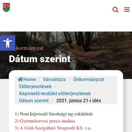
Kihagyás
Eszköztár megnyitása
Önkormányzat
Dátum szerint
Home
/
Városháza
/
Önkormányzat
/
Előterjesztések
/
Képviselő-testület előterjesztések
/
Dátum szerint
/
2021. június 21-i ülés
1) Nem képviselő bizottsági tag eskütétele
2) Gyermekorvosi praxis átadása
3) A Gödi Szolgáltató Nonprofit Kft. v.a.