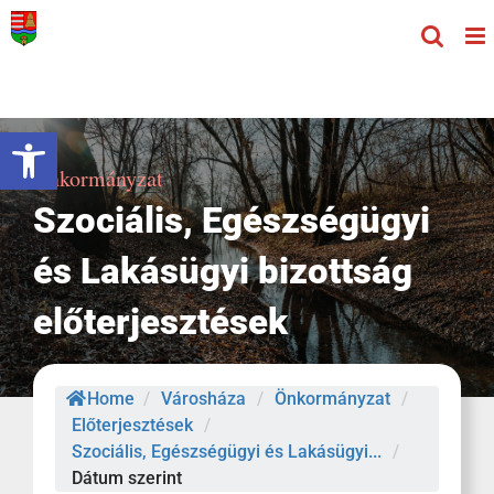
Kihagyás
Eszköztár megnyitása
Önkormányzat
Szociális, Egészségügyi
és Lakásügyi bizottság
előterjesztések
Home
/
Városháza
/
Önkormányzat
/
Előterjesztések
/
Szociális, Egészségügyi és Lakásügyi...
/
Dátum szerint