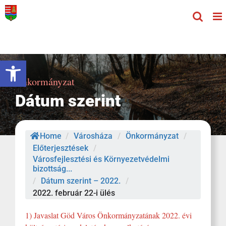
Kihagyás
Eszköztár megnyitása
Önkormányzat
Dátum szerint
Home
/
Városháza
/
Önkormányzat
/
Előterjesztések
/
Városfejlesztési és Környezetvédelmi
bizottság...
/
Dátum szerint – 2022.
/
2022. február 22-i ülés
1) Javaslat Göd Város Önkormányzatának 2022. évi