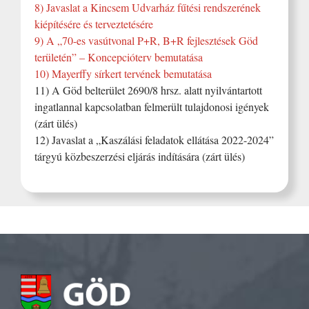
8) Javaslat a Kincsem Udvarház fűtési rendszerének
kiépítésére és terveztetésére
9) A „70-es vasútvonal P+R, B+R fejlesztések Göd
területén” – Koncepcióterv bemutatása
10) Mayerffy sírkert tervének bemutatása
11) A Göd belterület 2690/8 hrsz. alatt nyilvántartott
ingatlannal kapcsolatban felmerült tulajdonosi igények
(zárt ülés)
12) Javaslat a „Kaszálási feladatok ellátása 2022-2024”
tárgyú közbeszerzési eljárás indítására (zárt ülés)