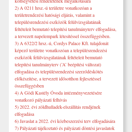
költségvetési rendeletének megalkotására
2) A 0211 hrsz.-ú területre vonatkozóan a
területrendezési hatósági eljárás, valamint a
településrendezési eszközök felülvizsgálatának
feltételeit bemutató telepítési tanulmányterv elfogadása,
a tervezett napelempark létesítéssel összefüggésben.
3) A 6322/2 hrsz.-ú, Cordys Palace Kft. tulajdonát
képező területre vonatkozóan a településrendezési
eszközök felülvizsgálatának feltételeit bemutató
telepítési tanulmányterv (’A’ beépítési változat)
elfogadása és településrendezési szerződéskötés
előkészítése, a tervezett idősotthon fejlesztéssel
összefüggésben
4) A Gödi Kastély Óvoda intézményvezetésére
vonatkozó pályázati felhívás
5) 2022. évi zöldhulladék-elszállítás rendjének
elfogadása
6) Javaslat a 2022. évi közbeszerzési terv elfogadására
7) Pályázati tájékoztató és pályázati döntési javaslatok