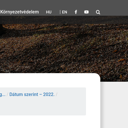
Környezetvédelem
HU
EN
...
/
Dátum szerint – 2022.
/