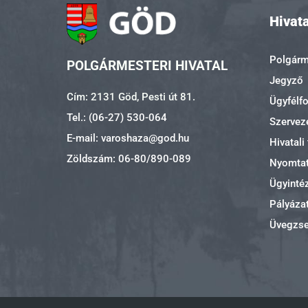
Hivata
Polgárme
POLGÁRMESTERI HIVATAL
Jegyző
Cím: 2131 Göd, Pesti út 81.
Ügyfélf
Tel.: (06-27) 530-064
Szerveze
E-mail: varoshaza@god.hu
Hivatali
Zöldszám: 06-80/890-089
Nyomta
Ügyinté
Pályáza
Üvegzs