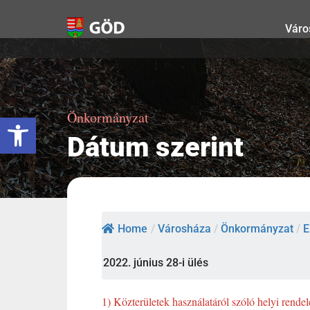
Kihagyás
Váro
Önkormányzat
Eszköztár megnyitása
Dátum szerint
Home
/
Városháza
/
Önkormányzat
/
E
2022. június 28-i ülés
1) Közterületek használatáról szóló helyi rende