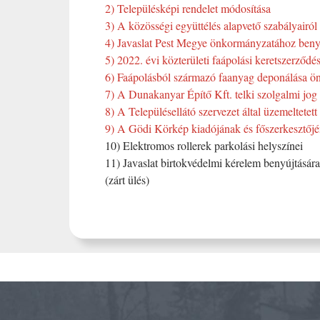
2) Településképi rendelet módosítása
3) A közösségi együttélés alapvető szabályairól
4) Javaslat Pest Megye önkormányzatához beny
5) 2022. évi közterületi faápolási keretszerződ
6) Faápolásból származó faanyag deponálása ön
7) A Dunakanyar Építő Kft. telki szolgalmi jog a
8) A Településellátó szervezet által üzemeltetett 
9) A Gödi Körkép kiadójának és főszerkesztőj
10) Elektromos rollerek parkolási helyszínei
11) Javaslat birtokvédelmi kérelem benyújtásá
(zárt ülés)