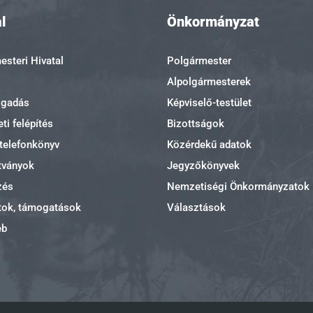
l
Önkormányzat
steri Hivatal
Polgármester
Alpolgármesterek
ogadás
Képviselő-testület
ti felépítés
Bizottságok
 telefonkönyv
Közérdekű adatok
tványok
Jegyzőkönyvek
zés
Nemzetiségi Önkormányzatok
tok, támogatások
Választások
eb