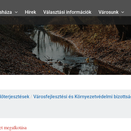
sháza
Hírek
Választási információk
Városunk
lőterjesztések
/
Városfejlesztési és Környezetvédelmi bizottság
let megalkotása