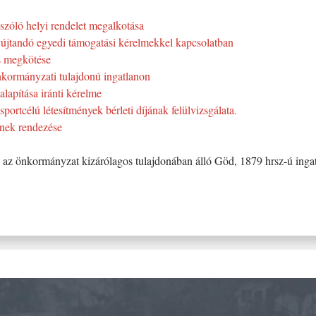
 szóló helyi rendelet megalkotása
újtandó egyedi támogatási kérelmekkel kapcsolatban
és megkötése
kormányzati tulajdonú ingatlanon
lapítása iránti kérelme
sportcélú létesítmények bérleti díjának felülvizsgálata.
ének rendezése
ra az önkormányzat kizárólagos tulajdonában álló Göd, 1879 hrsz-ú ing