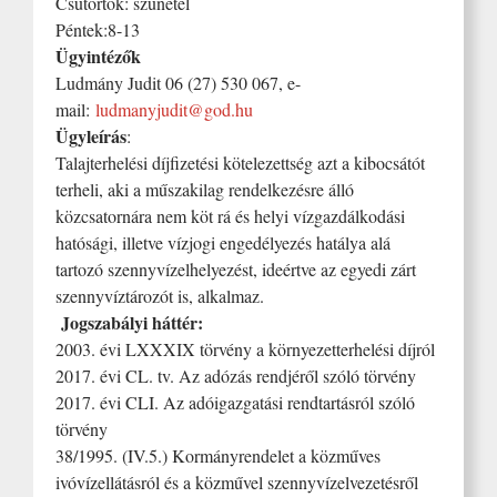
Csütörtök: szünetel
Péntek:8-13
Ügyintézők
Ludmány Judit 06 (27) 530 067, e-
mail:
ludmanyjudit@god.hu
Ügyleírás
:
Talajterhelési díjfizetési kötelezettség azt a kibocsátót
terheli, aki a műszakilag rendelkezésre álló
közcsatornára nem köt rá és helyi vízgazdálkodási
hatósági, illetve vízjogi engedélyezés hatálya alá
tartozó szennyvízelhelyezést, ideértve az egyedi zárt
szennyvíztározót is, alkalmaz.
Jogszabályi háttér:
2003. évi LXXXIX törvény a környezetterhelési díjról
2017. évi CL. tv. Az adózás rendjéről szóló törvény
2017. évi CLI. Az adóigazgatási rendtartásról szóló
törvény
38/1995. (IV.5.) Kormányrendelet a közműves
ivóvízellátásról és a közművel szennyvízelvezetésről