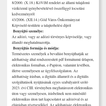
8/2000. (X.18.) KöViM rendelet az állami tulajdonú
víziközmű igénybevételével összefüggő locsolási
kedvezményről
43/2006. (XII.14.) Göd Város Önkormányzat
Képviselő-testülete a talajterhelési díjról
Benyújtó személye:
Az adózó, vagy az adózó törvényes képviselője, vagy
állandó meghatalmazottja.
Benyújtás formája és módja:
Természetes személyek a bevallást benyújthatják az
adóhatóság által rendszeresített pdf formátumú űrlapon,
elektronikus formában, e-Papíron, valamint levélben,
illetve személyesen az ügyfélszolgálaton. Az
adóhatóság írásban, a digitális államról és a digitális
szolgáltatások nyújtásának egyes szabályairól szóló
2023. évi CIII. törvényben meghatározott elektronikus
úton vagy személyesen, írásbelinek nem minősülő
elektronikus úton tart kapcsolatot az adózóval és az
eljárásban résztvevőkkel. Az adóhatóság elektronikus