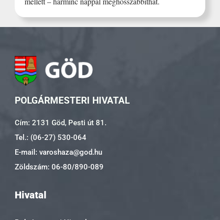
mellett – harminc nappal meghosszabbíthat.
POLGÁRMESTERI HIVATAL
Cím: 2131 Göd, Pesti út 81.
Tel.: (06-27) 530-064
E-mail: varoshaza@god.hu
Zöldszám: 06-80/890-089
Hivatal