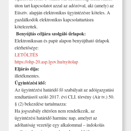
úton tart kapcsolatot azzal az adózóval, aki (amely) az
Eüsztv. alapján elektronikus ügyintézésre köteles. A
gazdálkodók elektronikus kapcsolattartásra
kötelezettek.
Benyújtás céljára szolgáló űrlapok:
Elektronikusan és papír alapon benyújtható űrlapok
elérhetősége:
LETÖLTÉS
https://ohp-20.asp.lgov.hu/nyitolap
Eljárás díja:
illetékmentes.
Ügyintézési idő:
Az ügyintézési határidő fő szabályait az adóigazgatási
rendtartásról szóló 2017. évi CLI. törvény (Air tv.) 50.
§ (2) bekezdése tartalmazza:
Ha jogszabály eltérően nem rendelkezik, az
ügyintézési határidő harminc nap, amelyet az
adóhatóság vezetője egy alkalommal – indokolás