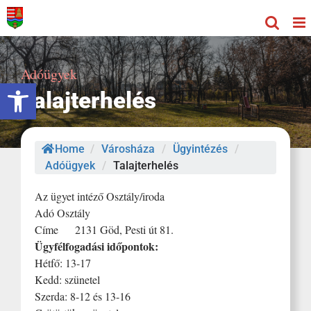
Kihagyás
Adóügyek
Eszköztár megnyitása
Talajterhelés
Home
/
Városháza
/
Ügyintézés
/
Adóügyek
/
Talajterhelés
Az ügyet intéző Osztály/iroda
Adó Osztály
Címe 2131 Göd, Pesti út 81.
Ügyfélfogadási időpontok:
Hétfő: 13-17
Kedd: szünetel
Szerda: 8-12 és 13-16