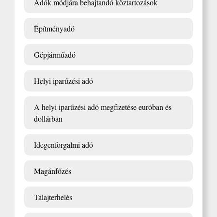
Adók módjára behajtandó köztartozások
Építményadó
Gépjárműadó
Helyi iparűzési adó
A helyi iparűzési adó megfizetése euróban és
dollárban
Idegenforgalmi adó
Magánfőzés
Talajterhelés