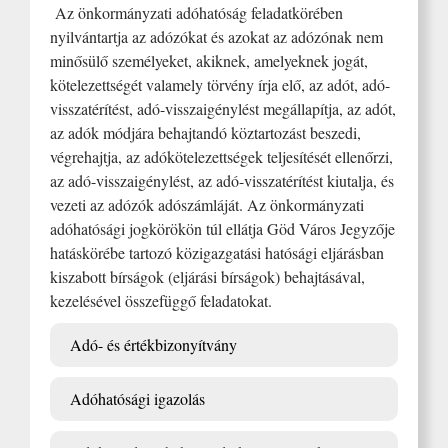
Az önkormányzati adóhatóság feladatkörében
nyilvántartja az adózókat és azokat az adózónak nem
minősülő személyeket, akiknek, amelyeknek jogát,
kötelezettségét valamely törvény írja elő, az adót, adó-
visszatérítést, adó-visszaigénylést megállapítja, az adót,
az adók módjára behajtandó köztartozást beszedi,
végrehajtja, az adókötelezettségek teljesítését ellenőrzi,
az adó-visszaigénylést, az adó-visszatérítést kiutalja, és
vezeti az adózók adószámláját. Az önkormányzati
adóhatósági jogkörökön túl ellátja Göd Város Jegyzője
hatáskörébe tartozó közigazgatási hatósági eljárásban
kiszabott bírságok (eljárási bírságok) behajtásával,
kezelésével összefüggő feladatokat.
Adó- és értékbizonyítvány
Adóhatósági igazolás