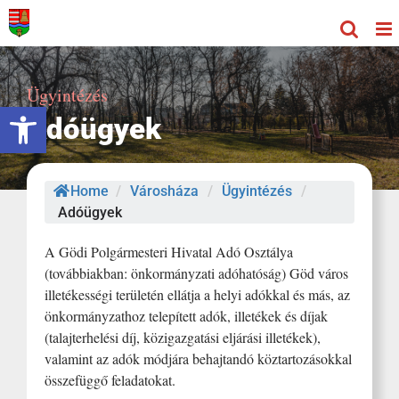
Kihagyás
Ügyintézés
Eszköztár megnyitása
Adóügyek
Home
/
Városháza
/
Ügyintézés
/
Adóügyek
A Gödi Polgármesteri Hivatal Adó Osztálya
(továbbiakban: önkormányzati adóhatóság) Göd város
illetékességi területén ellátja a helyi adókkal és más, az
önkormányzathoz telepített adók, illetékek és díjak
(talajterhelési díj, közigazgatási eljárási illetékek),
valamint az adók módjára behajtandó köztartozásokkal
összefüggő feladatokat.