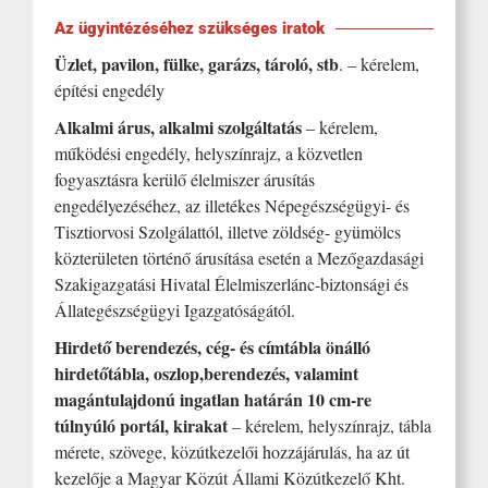
Az ügyintézéséhez szükséges iratok
Üzlet, pavilon, fülke, garázs, tároló, stb
. – kérelem,
építési engedély
Alkalmi árus, alkalmi szolgáltatás
– kérelem,
működési engedély, helyszínrajz, a közvetlen
fogyasztásra kerülő élelmiszer árusítás
engedélyezéséhez, az illetékes Népegészségügyi- és
Tisztiorvosi Szolgálattól, illetve zöldség- gyümölcs
közterületen történő árusítása esetén a Mezőgazdasági
Szakigazgatási Hivatal Élelmiszerlánc-biztonsági és
Állategészségügyi Igazgatóságától.
Hirdető berendezés, cég- és címtábla önálló
hirdetőtábla, oszlop,berendezés, valamint
magántulajdonú ingatlan határán 10 cm-re
túlnyúló portál, kirakat
– kérelem, helyszínrajz, tábla
mérete, szövege, közútkezelői hozzájárulás, ha az út
kezelője a Magyar Közút Állami Közútkezelő Kht.