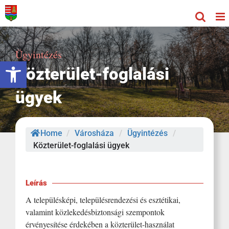
Kihagyás
Ügyintézés
Eszköztár megnyitása
Közterület-foglalási
ügyek
Home
/
Városháza
/
Ügyintézés
/
Közterület-foglalási ügyek
Leírás
A településképi, településrendezési és esztétikai,
valamint közlekedésbiztonsági szempontok
érvényesítése érdekében a közterület-használat