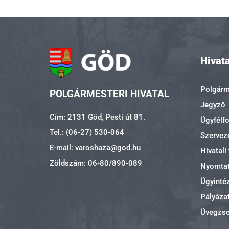
Hivata
Polgárme
POLGÁRMESTERI HIVATAL
Jegyző
Cím: 2131 Göd, Pesti út 81.
Ügyfélf
Tel.: (06-27) 530-064
Szerveze
E-mail: varoshaza@god.hu
Hivatali
Zöldszám: 06-80/890-089
Nyomta
Ügyinté
Pályáza
Üvegzs