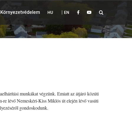
Környezetvédelem
HU
EN
aelhárítási munkákat végzünk. Emiatt az átjáró közúti
km-re lévő Nemeskéri-Kiss Miklós út elején lévő vasúti
helyezéséről gondoskodunk.