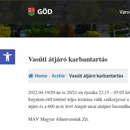
Kihagyás
Váro
Eszköztár megnyitása
Vasúti átjáró karbantartás
Home
/
Archív
/
Vasúti átjáró karbantartás
2022.04.19/20-án és 20/21-én éjszaka 22:15 – 05:05 közö
forgalom elől történő teljes lezárása válik szükségessé 
átjáró és a 600 m-re lévő Alagút utcai aluljáró használ
MÁV Magyar Államvasutak Zrt.