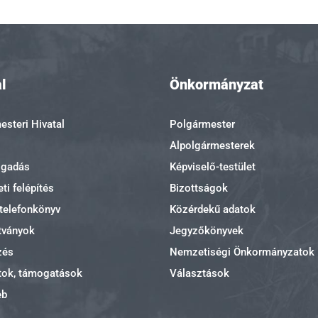
l
Önkormányzat
steri Hivatal
Polgármester
Alpolgármesterek
ogadás
Képviselő-testület
ti felépítés
Bizottságok
 telefonkönyv
Közérdekű adatok
tványok
Jegyzőkönyvek
zés
Nemzetiségi Önkormányzatok
tok, támogatások
Választások
eb