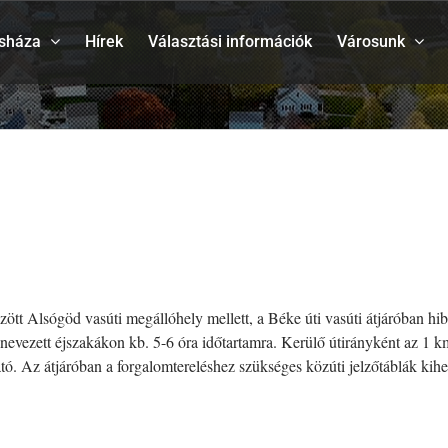
sháza
Hírek
Választási információk
Városunk
tt Alsógöd vasúti megállóhely mellett, a Béke úti vasúti átjáróban hib
a nevezett éjszakákon kb. 5-6 óra időtartamra. Kerülő útirányként az 1 
ható. Az átjáróban a forgalomtereléshez szükséges közúti jelzőtáblák ki