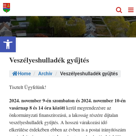
Kihagyás
Eszköztár megnyitása
Veszélyeshulladék gyűjtés
Home
/
Archív
/
Veszélyeshulladék gyűjtés
Tisztelt Ügyfelünk!
2024. november 9-én szombaton és 2024. november 10-én
vasárnap 8 és 14 óra között
kerül megrendezésre az
önkormányzati finanszírozású, a lakosság részére díjtalan
veszélyeshulladék gyűjtés. A hosszú várakozási idő
elkerülése érdekében ebben az évben is a postai irányítószám