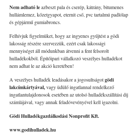
Nem adható le
azbeszt pala és cserép, kátrány, bitumenes
hullámlemez, kőzetgyapot, eternit cső, pvc tartalmú padlólap
és gépjármű gumiabroncs.
Felhívjuk figyelmüket, hogy az ingyenes gyűjtést a gödi
lakosság részére szervezzük, ezért csak lakossági
mennyiséget áll módunkban átvenni a fent felsorolt
hulladékokból. Építőipari vállalkozó veszélyes hulladékot
nem adhat le az akció keretében!
gödi
A veszélyes hulladék leadásakor a jogosultságot
lakcímkártyával,
vagy üdülő ingatlannal rendelkező
ingatlantulajdonosok esetében az utolsó hulladékszállítási díj
számlájával, vagy annak feladóvevényével kell igazolni.
Gödi Hulladékgazdálkodási Nonprofit Kft.
www.godihulladek.hu