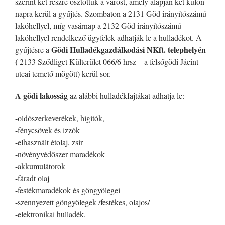
szerint két részre osztottuk a várost, amely alapján két külön
napra kerül a gyűjtés. Szombaton a 2131 Göd irányítószámú
lakóhellyel, míg vasárnap a 2132 Göd irányítószámú
lakóhellyel rendelkező ügyfelek adhatják le a hulladékot. A
Gödi Hulladékgazdálkodási NKft. telephelyén
gyűjtésre a
(
2133 Sződliget Külterület 066/6 hrsz – a felsőgödi Jácint
utcai temető mögött) kerül sor.
A gödi lakosság
az alábbi hulladékfajtákat adhatja le:
-oldószerkeverékek, higítók,
-fénycsövek és izzók
-elhasznált étolaj, zsír
-növényvédőszer maradékok
-akkumulátorok
-fáradt olaj
-festékmaradékok és göngyölegei
-szennyezett göngyölegek /festékes, olajos/
-elektronikai hulladék.