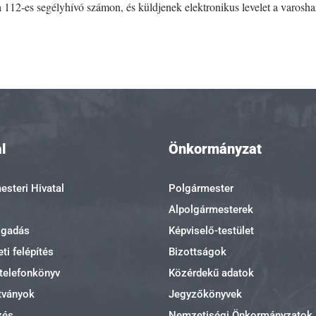
a 112-es segélyhívó számon, és küldjenek elektronikus levelet a varos
l
Önkormányzat
steri Hivatal
Polgármester
Alpolgármesterek
ogadás
Képviselő-testület
ti felépítés
Bizottságok
 telefonkönyv
Közérdekű adatok
tványok
Jegyzőkönyvek
zés
Nemzetiségi Önkormányzatok