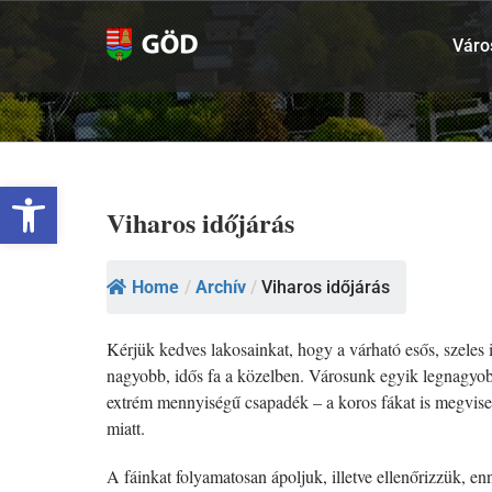
Kihagyás
Váro
Eszköztár megnyitása
Viharos időjárás
Home
/
Archív
/
Viharos időjárás
Kérjük kedves lakosainkat, hogy a várható esős, szeles 
nagyobb, idős fa a közelben. Városunk egyik legnagyobb 
extrém mennyiségű csapadék – a koros fákat is megvisel
miatt.
A fáinkat folyamatosan ápoljuk, illetve ellenőrizzük, 