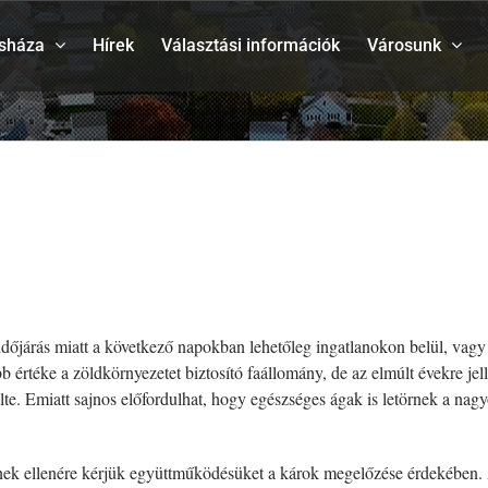
sháza
Hírek
Választási információk
Városunk
időjárás miatt a következő napokban lehetőleg ingatlanokon belül, vagy
értéke a zöldkörnyezetet biztosító faállomány, de az elmúlt évekre jel
te. Emiatt sajnos előfordulhat, hogy egészséges ágak is letörnek a nag
ennek ellenére kérjük együttműködésüket a károk megelőzése érdekében.