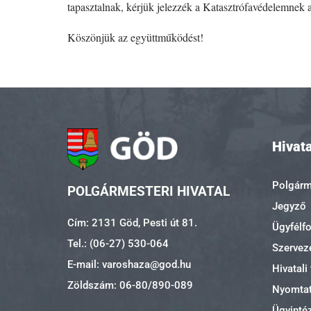
tapasztalnak, kérjük jelezzék a Katasztrófavédelemnek 
Köszönjük az együttműködést!
Hivata
Polgárme
POLGÁRMESTERI HIVATAL
Jegyző
Cím: 2131 Göd, Pesti út 81.
Ügyfélf
Tel.: (06-27) 530-064
Szerveze
E-mail: varoshaza@god.hu
Hivatali
Zöldszám: 06-80/890-089
Nyomta
Ügyinté