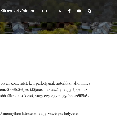
Környezetvédelem
HU
EN
 olyan közterületeken parkoljanak autóikkal, ahol nincs
lemző szélsőséges időjárás – az aszály, vagy éppen az
yobb fákról a sok eső, vagy egy-egy nagyobb széllökés
 Amennyiben káresetet, vagy veszélyes helyzetet