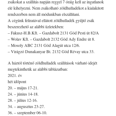
zsákokat a szállítás napján reggel 7 óráig kell az ingatlanok
elé kihelyezni. Nem zsákolható zöldhulladékot a kialakított
rendszerben nem áll módunkban elszállítani.
A cégünk feliratával ellátott zöldhulladék gyűjtő zsák
beszerezhető az alábbi üzletekben:
– Fakusz-H.B.Kft. – Gazdabolt 2131 Göd Pesti út 82/A
– Wolav Kft. – Gazdabolt 2132 Göd Ady Endre út 8.
– Mosoly ABC 2131 Göd Alagút utca 12/6.
– Virágzó Dunakanyar Bt. 2132 Göd Révay utca 33.
A háztól történő zöldhulladék szállítások várható idejét
megtekinthetik az alábbi táblázatban:
2021. év
hét időpont
20. – május 17-21.
24. – június 14-18.
28. – július 12-16.
34. – augusztus 23-27.
36. – szeptember 06-10.