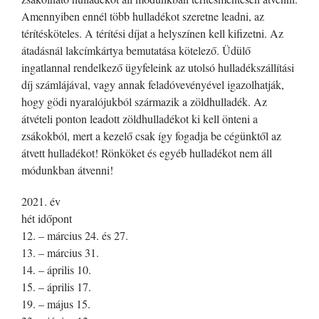
Amennyiben ennél több hulladékot szeretne leadni, az
térítésköteles. A térítési díjat a helyszínen kell kifizetni. Az
átadásnál lakcímkártya bemutatása kötelező. Üdülő
ingatlannal rendelkező ügyfeleink az utolsó hulladékszállítási
díj számlájával, vagy annak feladóvevényével igazolhatják,
hogy gödi nyaralójukból származik a zöldhulladék. Az
átvételi ponton leadott zöldhulladékot ki kell önteni a
zsákokból, mert a kezelő csak így fogadja be cégünktől az
átvett hulladékot! Rönköket és egyéb hulladékot nem áll
módunkban átvenni!
2021. év
hét időpont
12. – március 24. és 27.
13. – március 31.
14. – április 10.
15. – április 17.
19. – május 15.