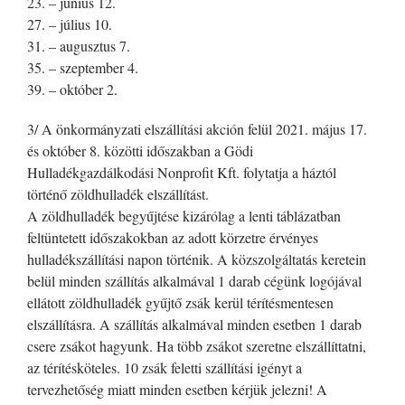
23. – június 12.
27. – július 10.
31. – augusztus 7.
35. – szeptember 4.
39. – október 2.
3/ A önkormányzati elszállítási akción felül 2021. május 17.
és október 8. közötti időszakban a Gödi
Hulladékgazdálkodási Nonprofit Kft. folytatja a háztól
történő zöldhulladék elszállítást.
A zöldhulladék begyűjtése kizárólag a lenti táblázatban
feltüntetett időszakokban az adott körzetre érvényes
hulladékszállítási napon történik. A közszolgáltatás keretein
belül minden szállítás alkalmával 1 darab cégünk logójával
ellátott zöldhulladék gyűjtő zsák kerül térítésmentesen
elszállításra. A szállítás alkalmával minden esetben 1 darab
csere zsákot hagyunk. Ha több zsákot szeretne elszállíttatni,
az térítésköteles. 10 zsák feletti szállítási igényt a
tervezhetőség miatt minden esetben kérjük jelezni! A