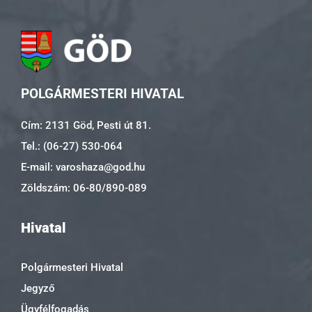
POLGÁRMESTERI HIVATAL
Cím: 2131 Göd, Pesti út 81.
Tel.: (06-27) 530-064
E-mail: varoshaza@god.hu
Zöldszám: 06-80/890-089
Hivatal
Polgármesteri Hivatal
Jegyző
Ügyfélfogadás