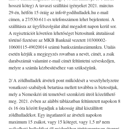
hosszú köteg) A tavaszi szállítási igényeket 2021. március
29-én, hétfőn 15 óráig az info@godihulladek.hu e-mail
címen, a 27/530-611-es telefonszámon lehet bejelenteni. A
szállításra az ügyfélszolgálat által megadott napon kerül sor.
A regisztrációt követően lehetőséget biztosítunk átutalással
történő fizetésre az MKB Banknál vezetett 10300002-
10600115-49020014 számú bankszámlaszámunkra. Utalás
esetén kérjük a megjegyzés rovatban a nevét, címét, a zsák
darabszámát valamint e-mail címét feltüntetni szíveskedjen,
melyre a számla kézbesítéséhez van szükségünk.
2/ A zöldhulladék átvételi pont működését a veszélyhelyzetre
vonatkozó szabályok betartása mellett továbbra is biztosítjuk,
mely a Nemeskéri úti temetővel szemközti útról közelíthető
meg. 2021. évben az alábbi táblázatban feltüntetett napokon 8
és 16 óra között fogadjuk a lakosság által kiszállított
zöldhulladékot. Egy ingatlanról az átvételi napokon
maximum 15 zsákot, vagy 15 köteget, vagy 1,5 m³ nem
zsákolható hulladékot áll módunkban térítésmentesen átvenni.