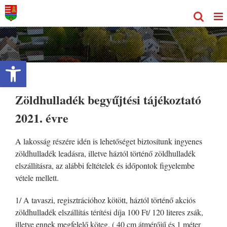
Kihagyás
Eszköztár megnyitása
Zöldhulladék begyűjtési tájékoztató
2021. évre
A lakosság részére idén is lehetőséget biztosítunk ingyenes
zöldhulladék leadásra, illetve háztól történő zöldhulladék
elszállításra, az alábbi feltételek és időpontok figyelembe
vétele mellett.
1/ A tavaszi, regisztrációhoz kötött, háztól történő akciós
zöldhulladék elszállítás térítési díja 100 Ft/ 120 literes zsák,
illetve ennek megfelelő köteg. ( 40 cm átmérőjű és 1 méter