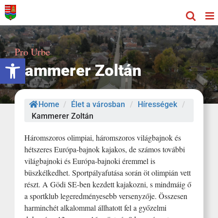
Kihagyás
Pro Urbe
Eszköztár megnyitása
Kammerer Zoltán
Home
/
Élet a városban
/
Hírességek
/
Kammerer Zoltán
Háromszoros olimpiai, háromszoros világbajnok és
hétszeres Európa-bajnok kajakos, de számos további
világbajnoki és Európa-bajnoki éremmel is
büszkélkedhet. Sportpályafutása során öt olimpián vett
részt. A Gödi SE-ben kezdett kajakozni, s mindmáig ő
a sportklub legeredményesebb versenyzője. Összesen
harminchét alkalommal állhatott fel a győzelmi