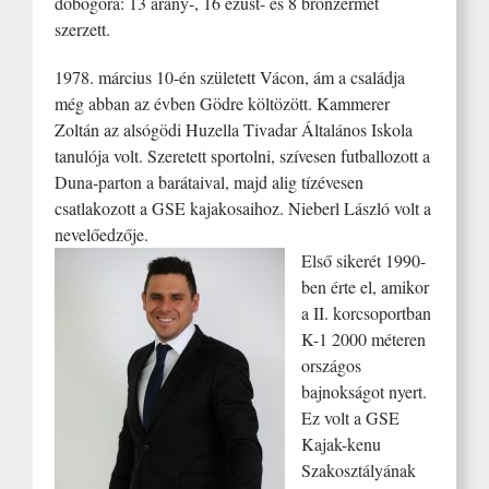
dobogóra: 13 arany-, 16 ezüst- és 8 bronzérmet
szerzett.
1978. március 10-én született Vácon, ám a családja
még abban az évben Gödre költözött. Kammerer
Zoltán az alsógödi Huzella Tivadar Általános Iskola
tanulója volt. Szeretett sportolni, szívesen futballozott a
Duna-parton a barátaival, majd alig tízévesen
csatlakozott a GSE kajakosaihoz. Nieberl László volt a
nevelőedzője.
Első sikerét 1990-
ben érte el, amikor
a II. korcsoportban
K-1 2000 méteren
országos
bajnokságot nyert.
Ez volt a GSE
Kajak-kenu
Szakosztályának