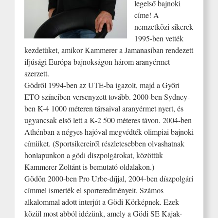
legelső bajnoki
címe! A
nemzetközi sikerek
1995-ben vették
kezdetüket, amikor Kammerer a Jamanasiban rendezett
ifjúsági Európa-bajnokságon három aranyérmet
szerzett.
Gödről 1994-ben az UTE-ba igazolt, majd a Győri
ETO színeiben versenyzett tovább. 2000-ben Sydney-
ben K-4 1000 méteren társaival aranyérmet nyert, és
ugyancsak első lett a K-2 500 méteres távon. 2004-ben
Athénban a négyes hajóval megvédték olimpiai bajnoki
címüket. (Sportsikereiről részletesebben olvashatnak
honlapunkon a gödi díszpolgárokat, közöttük
Kammerer Zoltánt is bemutató oldalakon.)
Gödön 2000-ben Pro Urbe-díjjal, 2004-ben díszpolgári
címmel ismerték el sporteredményeit. Számos
alkalommal adott interjút a Gödi Körképnek. Ezek
közül most abból idézünk, amely a Gödi SE Kajak-