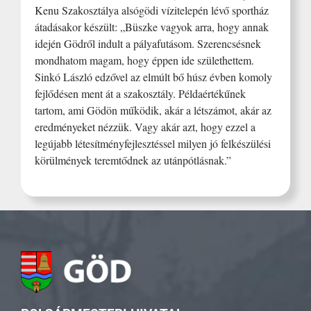
Kenu Szakosztálya alsógödi vízitelepén lévő sportház
átadásakor készült: „Büszke vagyok arra, hogy annak
idején Gödről indult a pályafutásom. Szerencsésnek
mondhatom magam, hogy éppen ide születhettem.
Sinkó László edzővel az elmúlt bő húsz évben komoly
fejlődésen ment át a szakosztály. Példaértékűnek
tartom, ami Gödön működik, akár a létszámot, akár az
eredményeket nézzük. Vagy akár azt, hogy ezzel a
legújabb létesítményfejlesztéssel milyen jó felkészülési
körülmények teremtődnek az utánpótlásnak.”