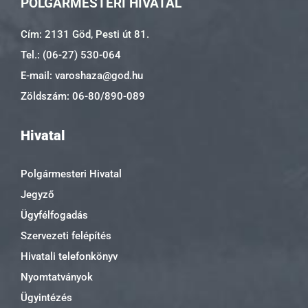
POLGÁRMESTERI HIVATAL
Cím: 2131 Göd, Pesti út 81.
Tel.: (06-27) 530-064
E-mail: varoshaza@god.hu
Zöldszám: 06-80/890-089
Hivatal
Polgármesteri Hivatal
Jegyző
Ügyfélfogadás
Szervezeti felépítés
Hivatali telefonkönyv
Nyomtatványok
Ügyintézés