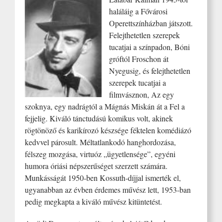
haláláig a Fővárosi
Operettszínházban játszott.
Felejthetetlen szerepek
tucatjai a színpadon, Bóni
gróftól Froschon át
Nyegusig, és felejthetetlen
szerepek tucatjai a
filmvásznon, Az egy
szoknya, egy nadrágtól a Mágnás Miskán át a Fel a
fejjelig. Kiváló tánctudású komikus volt, akinek
rögtönöző és karikírozó készsége féktelen komédiázó
kedvvel párosult. Méltatlankodó hanghordozása,
félszeg mozgása, virtuóz „ügyetlensége”, egyéni
humora óriási népszerűséget szerzett számára.
Munkásságát 1950-ben Kossuth-díjjal ismerték el,
ugyanabban az évben érdemes művész lett, 1953-ban
pedig megkapta a kiváló művész kitüntetést.