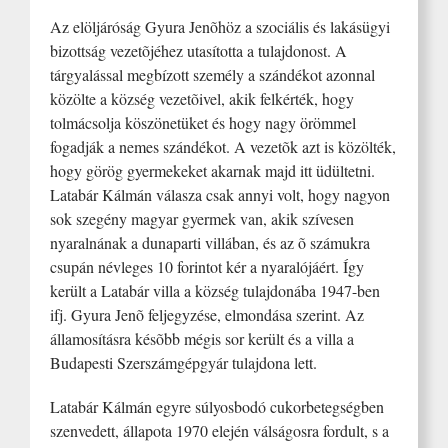
Az elöljáróság Gyura Jenõhöz a szociális és lakásügyi
bizottság vezetõjéhez utasította a tulajdonost. A
tárgyalással megbízott személy a szándékot azonnal
közölte a község vezetõivel, akik felkérték, hogy
tolmácsolja köszönetüket és hogy nagy örömmel
fogadják a nemes szándékot. A vezetõk azt is közölték,
hogy görög gyermekeket akarnak majd itt üdültetni.
Latabár Kálmán válasza csak annyi volt, hogy nagyon
sok szegény magyar gyermek van, akik szívesen
nyaralnának a dunaparti villában, és az õ számukra
csupán névleges 10 forintot kér a nyaralójáért. Így
került a Latabár villa a község tulajdonába 1947-ben
ifj. Gyura Jenõ feljegyzése, elmondása szerint. Az
államosításra késõbb mégis sor került és a villa a
Budapesti Szerszámgépgyár tulajdona lett.
Latabár Kálmán egyre súlyosbodó cukorbetegségben
szenvedett, állapota 1970 elején válságosra fordult, s a