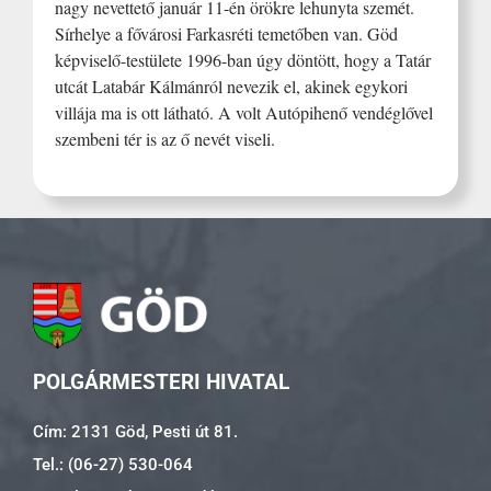
nagy nevettető január 11-én örökre lehunyta szemét.
Sírhelye a fővárosi Farkasréti temetőben van. Göd
képviselő-testülete 1996-ban úgy döntött, hogy a Tatár
utcát Latabár Kálmánról nevezik el, akinek egykori
villája ma is ott látható. A volt Autópihenő vendéglővel
szembeni tér is az ő nevét viseli.
POLGÁRMESTERI HIVATAL
Cím: 2131 Göd, Pesti út 81.
Tel.: (06-27) 530-064