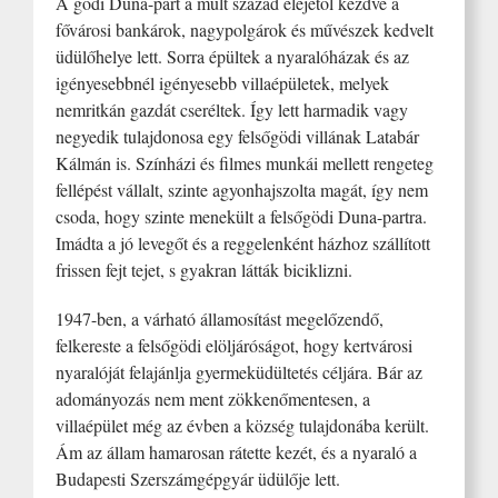
A gödi Duna-part a múlt század elejétől kezdve a
fővárosi bankárok, nagypolgárok és művészek kedvelt
üdülőhelye lett. Sorra épültek a nyaralóházak és az
igényesebbnél igényesebb villaépületek, melyek
nemritkán gazdát cseréltek. Így lett harmadik vagy
negyedik tulajdonosa egy felsőgödi villának Latabár
Kálmán is. Színházi és filmes munkái mellett rengeteg
fellépést vállalt, szinte agyonhajszolta magát, így nem
csoda, hogy szinte menekült a felsőgödi Duna-partra.
Imádta a jó levegőt és a reggelenként házhoz szállított
frissen fejt tejet, s gyakran látták biciklizni.
1947-ben, a várható államosítást megelőzendő,
felkereste a felsőgödi elöljáróságot, hogy kertvárosi
nyaralóját felajánlja gyermeküdültetés céljára. Bár az
adományozás nem ment zökkenőmentesen, a
villaépület még az évben a község tulajdonába került.
Ám az állam hamarosan rátette kezét, és a nyaraló a
Budapesti Szerszámgépgyár üdülője lett.