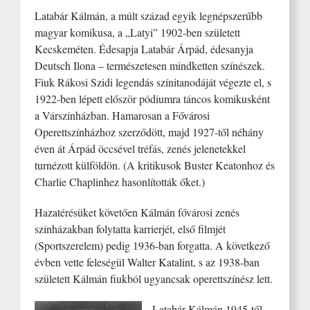
Latabár Kálmán, a múlt század egyik legnépszerűbb
magyar komikusa, a „Latyi” 1902-ben született
Kecskeméten. Édesapja Latabár Árpád, édesanyja
Deutsch Ilona – természetesen mindketten színészek.
Fiuk Rákosi Szidi legendás színitanodáját végezte el, s
1922-ben lépett először pódiumra táncos komikusként
a Várszínházban. Hamarosan a Fővárosi
Operettszínházhoz szerződött, majd 1927-től néhány
éven át Árpád öccsével tréfás, zenés jelenetekkel
turnézott külföldön. (A kritikusok Buster Keatonhoz és
Charlie Chaplinhez hasonlították őket.)
Hazatérésüket követően Kálmán fővárosi zenés
színházakban folytatta karrierjét, első filmjét
(Sportszerelem) pedig 1936-ban forgatta. A következő
évben vette feleségül Walter Katalint, s az 1938-ban
született Kálmán fiukból ugyancsak operettszínész lett.
Latabár Kálmán 1945-től