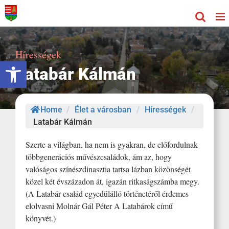
Kihagyás
Hírességek
Eszköztár megnyitása
Latabár Kálmán
Home
/
Élet a városban
/
Hírességek
/
Latabár Kálmán
Szerte a világban, ha nem is gyakran, de előfordulnak
többgenerációs művészcsaládok, ám az, hogy
valóságos színészdinasztia tartsa lázban közönségét
közel két évszázadon át, igazán ritkaságszámba megy.
(A Latabár család egyedülálló történetéről érdemes
elolvasni Molnár Gál Péter A Latabárok című
könyvét.)