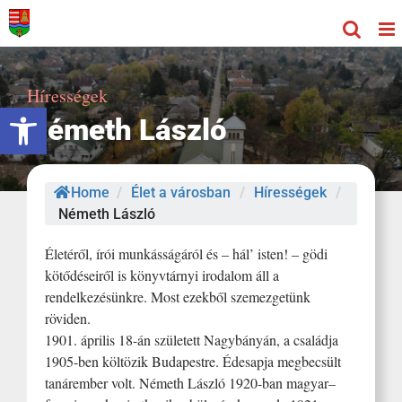
Kihagyás
Hírességek
Eszköztár megnyitása
Németh László
Home
/
Élet a városban
/
Hírességek
/
Németh László
Életéről, írói munkásságáról és – hál’ isten! – gödi
kötődéseiről is könyvtárnyi irodalom áll a
rendelkezésünkre. Most ezekből szemezgetünk
röviden.
1901. április 18-án született Nagybányán, a családja
1905-ben költözik Budapestre. Édesapja megbecsült
tanárember volt. Németh László 1920-ban magyar–