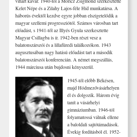
vihart kavar. 1940-től a Móricz Zsigmond szerkesztette
Kelet Népe és a Zilahy Lajos-féle Híd munkatársa. A
háborús évektől kezdve egyre jobban elszigetelődik a
magyar szellemi progressziótól. Számos városban tart
előadást, s 1941-től az Illyés Gyula szerkesztette
Magyar Csillagba is ír. 1942-ben részt vesz a
balatonszárszói és a lillafüredi találkozókon. 1943
augusztusában nagy hatású előadást tart a második
balatonszárszói konferencián. A német megszállás,
1944 márciusa után bujdosni kényszerül.
1945-től előbb Békésen,
majd Hódmezővásárhelyen
él és dolgozik. Három évig
tanít a vásárhelyi
gimnáziumban. 1946-tól
folyamatossá válnak ellene
a baloldali sajtótámadások.
Évekig fordításból él. 1952-