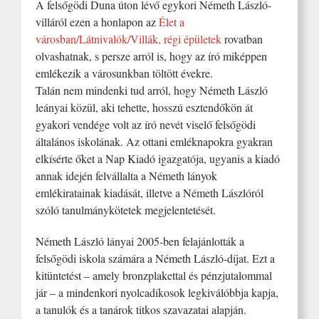
A felsőgödi Duna úton lévő egykori Németh László-
villáról ezen a honlapon az
Élet a
városban/Látnivalók/Villák, régi épületek
rovatban
olvashatnak, s persze arról is, hogy az író miképpen
emlékezik a városunkban töltött évekre.
Talán nem mindenki tud arról, hogy Németh László
leányai közül, aki tehette, hosszú esztendőkön át
gyakori vendége volt az író nevét viselő felsőgödi
általános iskolának. Az ottani emléknapokra gyakran
elkísérte őket a Nap Kiadó igazgatója, ugyanis a kiadó
annak idején felvállalta a Németh lányok
emlékiratainak kiadását, illetve a Németh Lászlóról
szóló tanulmánykötetek megjelentetését.
Németh László lányai 2005-ben felajánlották a
felsőgödi iskola számára a Németh László-díjat. Ezt a
kitüntetést – amely bronzplakettal és pénzjutalommal
jár – a mindenkori nyolcadikosok legkiválóbbja kapja,
a tanulók és a tanárok titkos szavazatai alapján.