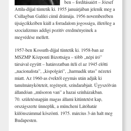
ben – fordításaiért – József
Attila-díjjal tüntetik ki. 1955 januárjában jelenik meg a
Csillagban Galilei című drámája. 1956 novemberében
újságcikkeiben kiáll a forradalom jogossága, illetőleg a
szocializmus addigi pozitív eredményeinek a
megvédése mellett.
1957-ben Kossuth-díjjal tüntetik ki. 1958-ban az
MSZMP Központi Bizottsága – több „népi író”
társával együtt – határozatban ítéli el az 1945 előtti
„nacionalista”, „kispolgári”, „harmadik utas” nézetei
miatt. Az 1960-as évektől egymás után adják ki
tanulmányköteteit, regényeit, színdarabjait. Úgyszólván
állandóan „műsoron van” a hazai színházakban.
70. születésnapján magas állami kitüntetést kap,
országszerte ünneplik, a müncheni Látóhatár
különszámmal köszönti. 1975. március 3-án halt meg
Budapesten.