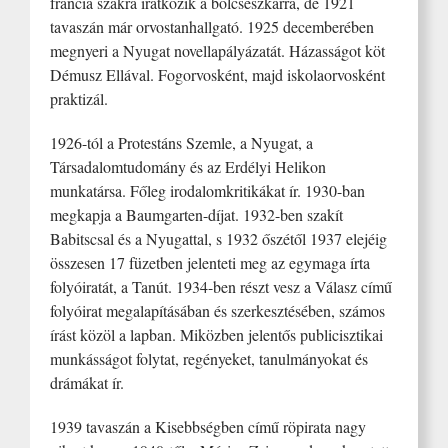
francia szakra iratkozik a bölcsészkarra, de 1921
tavaszán már orvostanhallgató. 1925 decemberében
megnyeri a Nyugat novellapályázatát. Házasságot köt
Démusz Ellával. Fogorvosként, majd iskolaorvosként
praktizál.
1926-tól a Protestáns Szemle, a Nyugat, a
Társadalomtudomány és az Erdélyi Helikon
munkatársa. Főleg irodalomkritikákat ír. 1930-ban
megkapja a Baumgarten-díjat. 1932-ben szakít
Babitscsal és a Nyugattal, s 1932 őszétől 1937 elejéig
összesen 17 füzetben jelenteti meg az egymaga írta
folyóiratát, a Tanút. 1934-ben részt vesz a Válasz című
folyóirat megalapításában és szerkesztésében, számos
írást közöl a lapban. Miközben jelentős publicisztikai
munkásságot folytat, regényeket, tanulmányokat és
drámákat ír.
1939 tavaszán a Kisebbségben című röpirata nagy