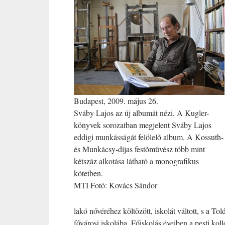
Budapest, 2009. május 26.
Sváby Lajos az új albumát nézi. A Kugler-
könyvek sorozatban megjelent Sváby Lajos
eddigi munkásságát felölelõ album. A Kossuth-
és Munkácsy-díjas festõmûvész több mint
kétszáz alkotása látható a monografikus
kötetben.
MTI Fotó: Kovács Sándor
lakó nővéréhez költözött, iskolát váltott, s a 
fővárosi iskolába. Főiskolás éveiben a pesti koll