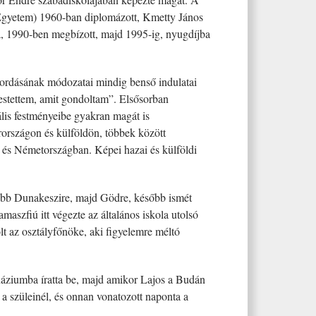
yetem) 1960-ban diplomázott, Kmetty János
ára, 1990-ben megbízott, majd 1995-ig, nyugdíjba
lhordásának módozatai mindig benső indulatai
estettem, amit gondoltam”. Elsősorban
lis festményeibe gyakran magát is
rországon és külföldön, többek között
 és Németországban. Képei hazai és külföldi
őbb Dunakeszire, majd Gödre, később ismét
aszfiú itt végezte az általános iskola utolsó
lt az osztályfőnöke, aki figyelemre méltó
náziumba íratta be, majd amikor Lajos a Budán
 a szüleinél, és onnan vonatozott naponta a