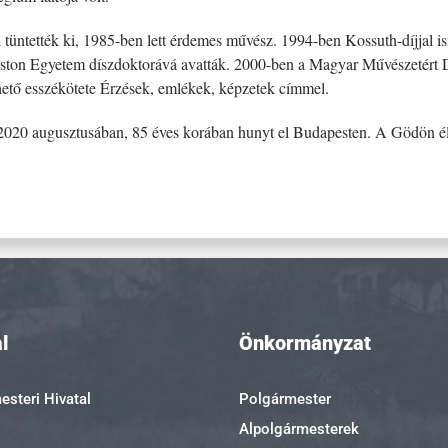
üntették ki, 1985-ben lett érdemes művész. 1994-ben Kossuth-díjjal ism
ston Egyetem díszdoktorává avatták. 2000-ben a Magyar Művészetért Dí
thető esszékötete Érzések, emlékek, képzetek címmel.
e 2020 augusztusában, 85 éves korában hunyt el Budapesten. A Gödön
l
Önkormányzat
steri Hivatal
Polgármester
Alpolgármesterek