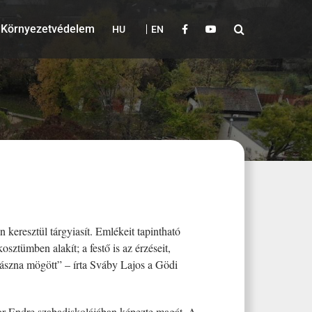
Környezetvédelem
HU
EN
 keresztül tárgyiasít. Emlékeit tapintható
osztümben alakít; a festő is az érzéseit,
, vászna mögött” – írta Sváby Lajos a Gödi
r Endre szabadiskolájában képezte magát. A