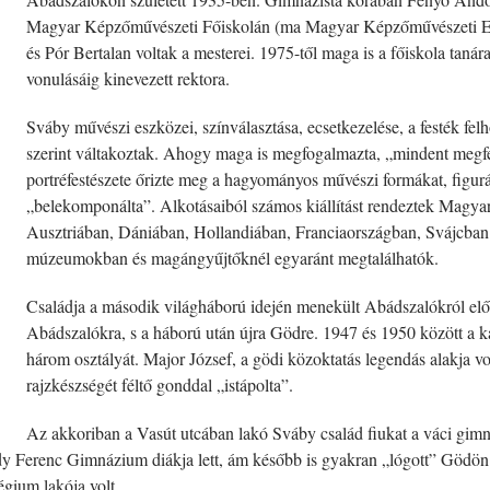
Magyar Képzőművészeti Főiskolán (ma Magyar Képzőművészeti Eg
és Pór Bertalan voltak a mesterei. 1975-től maga is a főiskola tan
vonulásáig kinevezett rektora.
Sváby művészi eszközei, színválasztása, ecsetkezelése, a festék fe
szerint váltakoztak. Ahogy maga is megfogalmazta, „mindent megf
portréfestészete őrizte meg a hagyományos művészi formákat, figurá
„belekomponálta”. Alkotásaiból számos kiállítást rendeztek Magya
Ausztriában, Dániában, Hollandiában, Franciaországban, Svájcban
múzeumokban és magángyűjtőknél egyaránt megtalálhatók.
Családja a második világháború idején menekült Abádszalókról el
Abádszalókra, s a háború után újra Gödre. 1947 és 1950 között a kam
három osztályát. Major József, a gödi közoktatás legendás alakja vo
rajzkészségét féltő gonddal „istápolta”.
Az akkoriban a Vasút utcában lakó Sváby család fiukat a váci gim
Toldy Ferenc Gimnázium diákja lett, ám később is gyakran „lógott” Gödön
égium lakója volt.