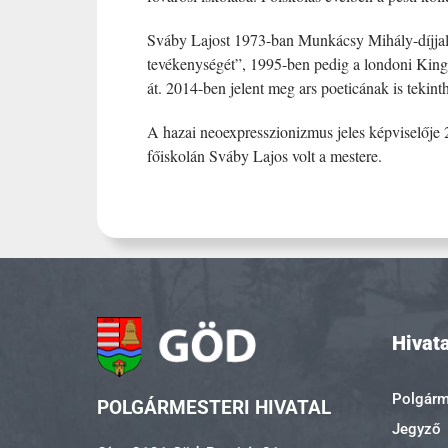
Sváby Lajost 1973-ban Munkácsy Mihály-díjjal t
tevékenységét”, 1995-ben pedig a londoni King
át. 2014-ben jelent meg ars poeticának is tekin
A hazai neoexpresszionizmus jeles képviselőj
főiskolán Sváby Lajos volt a mestere.
Hivata
Polgárme
POLGÁRMESTERI HIVATAL
Jegyző