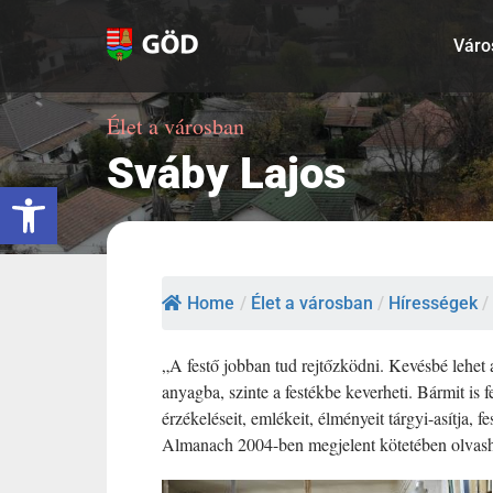
Kihagyás
Váro
Élet a városban
Sváby Lajos
Eszköztár megnyitása
Home
/
Élet a városban
/
Hírességek
/
„A festő jobban tud rejtőzködni. Kevésbé lehet a
anyagba, szinte a festékbe keverheti. Bármit is f
érzékeléseit, emlékeit, élményeit tárgyi-asítja,
Almanach 2004-ben megjelent kötetében olvash