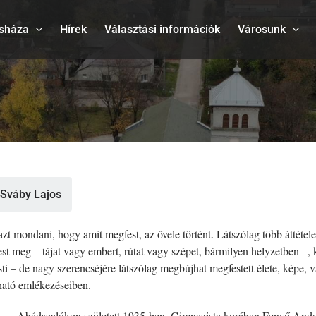
sháza
Hírek
Választási információk
Városunk
Sváby Lajos
zt mondani, hogy amit megfest, az ővele történt. Látszólag több áttételen
est meg – tájat vagy embert, rútat vagy szépet, bármilyen helyzetben –, k
 festi – de nagy szerencséjére látszólag megbújhat megfestett élete, képe
ató emlékezéseiben.
Abádszalókon született 1935-ben. Gimnazista korában Fenyő Ando